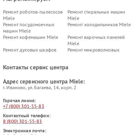
Ремонт роботов-пылесосов
Ремонт стиральных машин
Miele
Miele
Ремонт посудомоечных
Ремонт холодильников Miele
машин Miele
Ремонт кофемашин Miele
Ремонт варочных панелей
Miele
Ремонт духовых шкафов
Ремонт микроволновых
Miele
печей Miele
Ремонт парогенераторов
Ремонт вытяжек Miele
Контакты сервис центра
Miele
Ремонт гладильных систем
Ремонт вертикальных
Адрес сервисного центра Miele:
Miele
пылесосов Miele
г. Иваново, ул. Багаева, 14, корп. 2
Горячая линия:
+7 (800) 301-55-83
Контактный телефон:
8 (800) 301-55-83
Электронная почта: