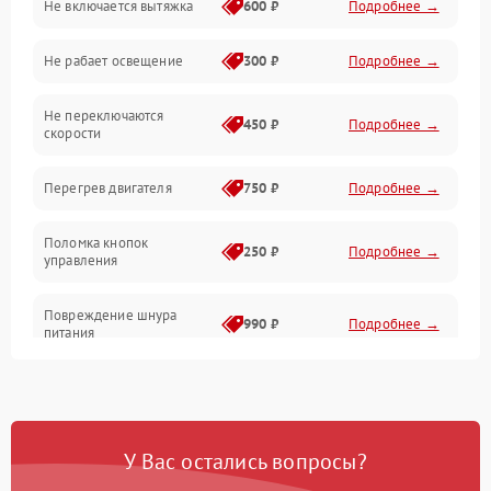
Не включается вытяжка
600 ₽
Подробнее →
Освещение
Не рабает освещение
300 ₽
Подробнее →
Механические повреждения
Не переключаются
Электроника
450 ₽
Подробнее →
скорости
Электрика/Механические
Перегрев двигателя
750 ₽
Подробнее →
Поломка кнопок
250 ₽
Подробнее →
управления
Повреждение шнура
990 ₽
Подробнее →
питания
Выбивает автомат при
550 ₽
Подробнее →
включении
У Вас остались вопросы?
Не ключается вытяжка
550 ₽
Подробнее →