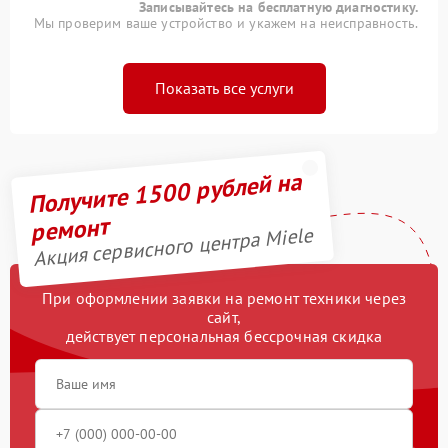
Записывайтесь на бесплатную диагностику.
Мы проверим ваше устройство и укажем на неисправность.
Показать все услуги
Получите 1500 рублей на
ремонт
Акция сервисного центра Miele
При оформлении заявки на ремонт техники через
сайт,
действует персональная бессрочная скидка