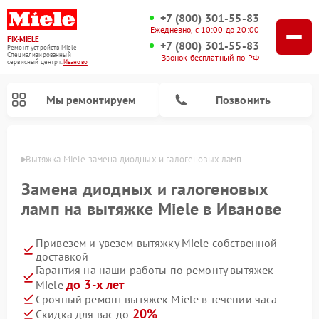
+7 (800) 301-55-83
Ежедневно, с 10:00 до 20:00
FIX-MIELE
+7 (800) 301-55-83
Ремонт устройств Miele
Специализированный
Звонок бесплатный по РФ
cервисный центр г.
Иваново
Мы ремонтируем
Позвонить
анове
Вытяжка Miele замена диодных и галогеновых ламп
Замена диодных и галогеновых
ламп на вытяжке Miele в Иванове
Привезем и увезем вытяжку Miele собственной
доставкой
Гарантия на наши работы по ремонту вытяжек
до 3-х лет
Miele
Ремонт вертикальных пылесосов Miele
Ремонт роботов-пылесосов Miele
Ремонт посудомоечных машин Miele
Ремонт стиральных машин Miele
Ремонт варочных панелей Miele
Ремонт микроволновых печей Miele
Ремонт гладильных систем Miele
Ремонт сушильных машин Miele
Срочный ремонт вытяжек Miele в течении часа
20%
Скидка для вас до