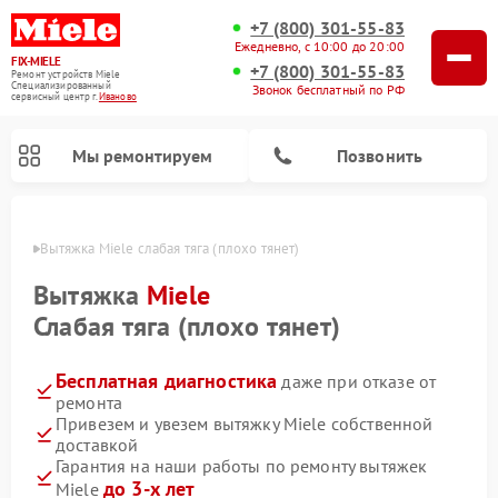
+7 (800) 301-55-83
Ежедневно, с 10:00 до 20:00
FIX-MIELE
+7 (800) 301-55-83
Ремонт устройств Miele
Специализированный
Звонок бесплатный по РФ
cервисный центр г.
Иваново
Мы ремонтируем
Позвонить
анове
Вытяжка Miele слабая тяга (плохо тянет)
Вытяжка
Miele
Слабая тяга (плохо тянет)
Бесплатная диагностика
даже при отказе от
ремонта
Привезем и увезем вытяжку Miele собственной
доставкой
Ремонт вертикальных пылесосов Miele
Ремонт роботов-пылесосов Miele
Ремонт посудомоечных машин Miele
Ремонт стиральных машин Miele
Ремонт варочных панелей Miele
Ремонт микроволновых печей Miele
Ремонт гладильных систем Miele
Ремонт сушильных машин Miele
Гарантия на наши работы по ремонту вытяжек
до 3-х лет
Miele