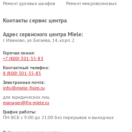
Ремонт духовых шкафов
Ремонт микроволновых
Miele
печей Miele
Ремонт парогенераторов
Ремонт вытяжек Miele
Контакты сервис центра
Miele
Ремонт гладильных систем
Ремонт вертикальных
Адрес сервисного центра Miele:
Miele
пылесосов Miele
г. Иваново, ул. Багаева, 14, корп. 2
Горячая линия:
+7 (800) 301-55-83
Контактный телефон:
8 (800) 301-55-83
Электронная почта:
info@miele-fixim.ru
для юридических лиц
manager@fix-miele.ru
График работы:
ПН-ВСК с 9:00 до 21:00 без перерывов и выходных