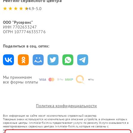
Рейтинг сервисного центра
4.9-5.0
ООО "Русервис"
ИНН 7702633247
ОГРН 1077746335776
Поделиться в соц. сетях:
Мы принимаем
все формы оплаты
Политика конфиденциальности
Вся информация на сайте носит исключительно справочный характер.
Товарные знаки используются исключительно для описания устройств, в отношении которых
сервисные центры ivn.miele-fixim.ru предоставляют услуги по ремонту. Услуги оказываются в
неавторизованных сервисных центрах ivn.miele-fixim.ru, которые не связаны с
правообладателями товарных знаков или их официальными представителями.