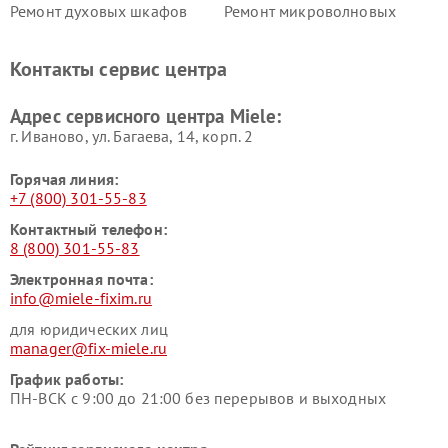
Ремонт духовых шкафов
Ремонт микроволновых
Miele
печей Miele
Ремонт парогенераторов
Ремонт вытяжек Miele
Контакты сервис центра
Miele
Ремонт гладильных систем
Ремонт вертикальных
Адрес сервисного центра Miele:
Miele
пылесосов Miele
г. Иваново, ул. Багаева, 14, корп. 2
Горячая линия:
+7 (800) 301-55-83
Контактный телефон:
8 (800) 301-55-83
Электронная почта:
info@miele-fixim.ru
для юридических лиц
manager@fix-miele.ru
График работы:
ПН-ВСК с 9:00 до 21:00 без перерывов и выходных