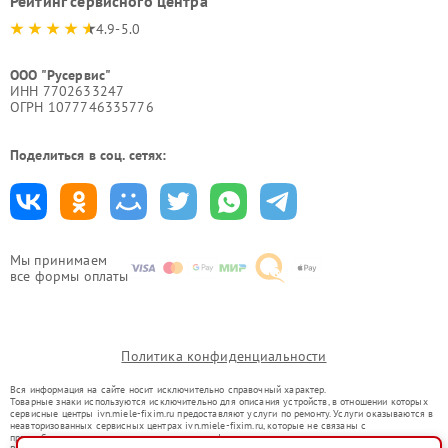
Рейтинг сервисного центра
4.9-5.0
ООО "Русервис"
ИНН 7702633247
ОГРН 1077746335776
Поделиться в соц. сетях:
Мы принимаем
все формы оплаты
Политика конфиденциальности
Вся информация на сайте носит исключительно справочный характер.
Товарные знаки используются исключительно для описания устройств, в отношении которых
сервисные центры ivn.miele-fixim.ru предоставляют услуги по ремонту. Услуги оказываются в
неавторизованных сервисных центрах ivn.miele-fixim.ru, которые не связаны с
правообладателями товарных знаков или их официальными представителями.