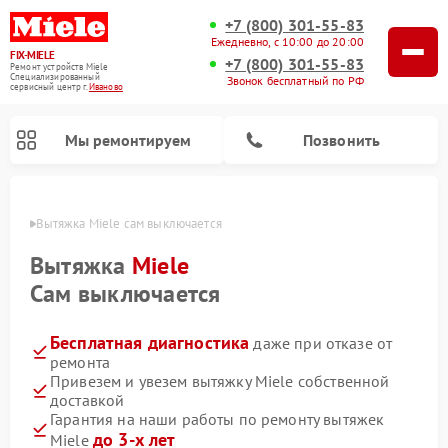
+7 (800) 301-55-83
Ежедневно, с 10:00 до 20:00
FIX-MIELE
+7 (800) 301-55-83
Ремонт устройств Miele
Специализированный
Звонок бесплатный по РФ
cервисный центр г.
Иваново
Мы ремонтируем
Позвонить
анове
Вытяжка Miele сам выключается
Вытяжка
Miele
Сам выключается
Бесплатная диагностика
даже при отказе от
ремонта
Привезем и увезем вытяжку Miele собственной
доставкой
Ремонт вертикальных пылесосов Miele
Ремонт роботов-пылесосов Miele
Ремонт посудомоечных машин Miele
Ремонт стиральных машин Miele
Ремонт варочных панелей Miele
Ремонт микроволновых печей Miele
Ремонт гладильных систем Miele
Ремонт сушильных машин Miele
Гарантия на наши работы по ремонту вытяжек
до 3-х лет
Miele