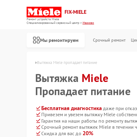
FIX-MIELE
Ремонт устройств Miele
Специализированный cервисный центр г.
Иваново
Мы ремонтируем
Срочный ремонт
Це
жек Miele в Иванове
Вытяжка Miele пропадает питание
Вытяжка
Miele
Пропадает питание
Бесплатная диагностика
даже при отказ
Привезем и увезем вытяжку Miele собстве
Гарантия на наши работы по ремонту вытя
Срочный ремонт вытяжек Miele в течении 
20%
Скидка для вас до
Ремонт роботов-пылесосов Miele
Ремонт стиральных машин Miele
Ремонт посудомоечных машин Miele
Ремонт варочных панелей Miele
Ремонт духовых шкафов Miele
Ремонт микроволновых печей Miele
Ремонт парогенераторов Miele
Ремонт гладильных систем Miele
Ремонт вертикальных пылесосов Miele
Ремонт сушильных машин Miele