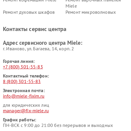
Miele
Ремонт духовых шкафов
Ремонт микроволновых
Miele
печей Miele
Ремонт парогенераторов
Ремонт вытяжек Miele
Контакты сервис центра
Miele
Ремонт гладильных систем
Ремонт вертикальных
Адрес сервисного центра Miele:
Miele
пылесосов Miele
г. Иваново, ул. Багаева, 14, корп. 2
Горячая линия:
+7 (800) 301-55-83
Контактный телефон:
8 (800) 301-55-83
Электронная почта:
info@miele-fixim.ru
для юридических лиц
manager@fix-miele.ru
График работы:
ПН-ВСК с 9:00 до 21:00 без перерывов и выходных