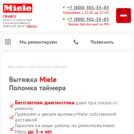
+7 (800) 301-55-83
Ежедневно, с 10:00 до 20:00
FIX-MIELE
+7 (800) 301-55-83
Ремонт устройств Miele
Специализированный
Звонок бесплатный по РФ
cервисный центр г.
Иваново
Мы ремонтируем
Позвонить
анове
Вытяжка Miele поломка таймера
Вытяжка
Miele
Поломка таймера
Бесплатная диагностика
даже при отказе от
ремонта
Привезем и увезем вытяжку Miele собственной
доставкой
Ремонт вертикальных пылесосов Miele
Ремонт роботов-пылесосов Miele
Ремонт посудомоечных машин Miele
Ремонт стиральных машин Miele
Ремонт варочных панелей Miele
Ремонт микроволновых печей Miele
Ремонт гладильных систем Miele
Ремонт сушильных машин Miele
Гарантия на наши работы по ремонту вытяжек
до 3-х лет
Miele