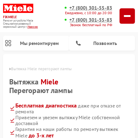
+7 (800) 301-55-83
Ежедневно, с 10:00 до 20:00
FIX-MIELE
+7 (800) 301-55-83
Ремонт устройств Miele
Специализированный
Звонок бесплатный по РФ
cервисный центр г.
Иваново
Мы ремонтируем
Позвонить
анове
Вытяжка Miele перегорают лампы
Вытяжка
Miele
Перегорают лампы
Бесплатная диагностика
даже при отказе от
ремонта
Привезем и увезем вытяжку Miele собственной
доставкой
Ремонт вертикальных пылесосов Miele
Ремонт роботов-пылесосов Miele
Ремонт посудомоечных машин Miele
Ремонт стиральных машин Miele
Ремонт варочных панелей Miele
Ремонт микроволновых печей Miele
Ремонт гладильных систем Miele
Ремонт сушильных машин Miele
Гарантия на наши работы по ремонту вытяжек
до 3-х лет
Miele