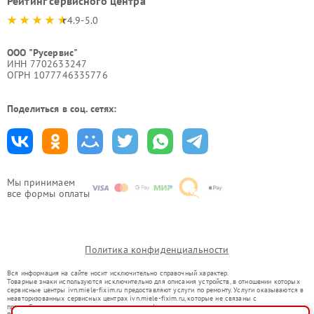
Рейтинг сервисного центра
4.9-5.0
ООО "Русервис"
ИНН 7702633247
ОГРН 1077746335776
Поделиться в соц. сетях:
Мы принимаем
все формы оплаты
Политика конфиденциальности
Вся информация на сайте носит исключительно справочный характер.
Товарные знаки используются исключительно для описания устройств, в отношении которых
сервисные центры ivn.miele-fixim.ru предоставляют услуги по ремонту. Услуги оказываются в
неавторизованных сервисных центрах ivn.miele-fixim.ru, которые не связаны с
правообладателями товарных знаков или их официальными представителями.