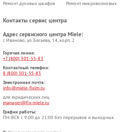
Ремонт духовых шкафов
Ремонт микроволновых
Miele
печей Miele
Ремонт парогенераторов
Ремонт вытяжек Miele
Контакты сервис центра
Miele
Ремонт гладильных систем
Ремонт вертикальных
Адрес сервисного центра Miele:
Miele
пылесосов Miele
г. Иваново, ул. Багаева, 14, корп. 2
Горячая линия:
+7 (800) 301-55-83
Контактный телефон:
8 (800) 301-55-83
Электронная почта:
info@miele-fixim.ru
для юридических лиц
manager@fix-miele.ru
График работы:
ПН-ВСК с 9:00 до 21:00 без перерывов и выходных