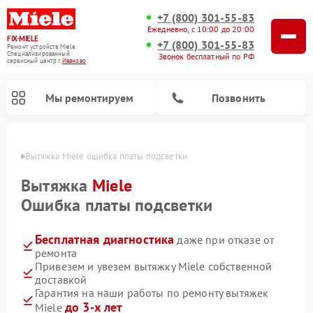
+7 (800) 301-55-83
Ежедневно, с 10:00 до 20:00
FIX-MIELE
+7 (800) 301-55-83
Ремонт устройств Miele
Специализированный
Звонок бесплатный по РФ
cервисный центр г.
Иваново
Мы ремонтируем
Позвонить
анове
Вытяжка Miele ошибка платы подсветки
Вытяжка
Miele
Ошибка платы подсветки
Бесплатная диагностика
даже при отказе от
ремонта
Привезем и увезем вытяжку Miele собственной
доставкой
Ремонт вертикальных пылесосов Miele
Ремонт роботов-пылесосов Miele
Ремонт посудомоечных машин Miele
Ремонт стиральных машин Miele
Ремонт варочных панелей Miele
Ремонт микроволновых печей Miele
Ремонт гладильных систем Miele
Ремонт сушильных машин Miele
Гарантия на наши работы по ремонту вытяжек
до 3-х лет
Miele