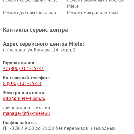
Miele
Ремонт духовых шкафов
Ремонт микроволновых
Miele
печей Miele
Ремонт парогенераторов
Ремонт вытяжек Miele
Контакты сервис центра
Miele
Ремонт гладильных систем
Ремонт вертикальных
Адрес сервисного центра Miele:
Miele
пылесосов Miele
г. Иваново, ул. Багаева, 14, корп. 2
Горячая линия:
+7 (800) 301-55-83
Контактный телефон:
8 (800) 301-55-83
Электронная почта:
info@miele-fixim.ru
для юридических лиц
manager@fix-miele.ru
График работы:
ПН-ВСК с 9:00 до 21:00 без перерывов и выходных