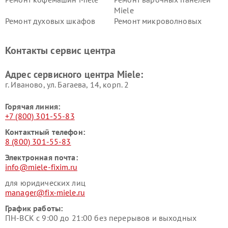
Miele
Ремонт духовых шкафов
Ремонт микроволновых
Miele
печей Miele
Ремонт парогенераторов
Ремонт вытяжек Miele
Контакты сервис центра
Miele
Ремонт гладильных систем
Ремонт вертикальных
Адрес сервисного центра Miele:
Miele
пылесосов Miele
г. Иваново, ул. Багаева, 14, корп. 2
Горячая линия:
+7 (800) 301-55-83
Контактный телефон:
8 (800) 301-55-83
Электронная почта:
info@miele-fixim.ru
для юридических лиц
manager@fix-miele.ru
График работы:
ПН-ВСК с 9:00 до 21:00 без перерывов и выходных