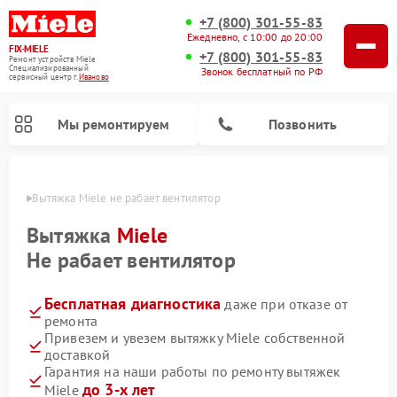
+7 (800) 301-55-83
Ежедневно, с 10:00 до 20:00
FIX-MIELE
+7 (800) 301-55-83
Ремонт устройств Miele
Специализированный
Звонок бесплатный по РФ
cервисный центр г.
Иваново
Мы ремонтируем
Позвонить
анове
Вытяжка Miele не рабает вентилятор
Вытяжка
Miele
Не рабает вентилятор
Бесплатная диагностика
даже при отказе от
ремонта
Привезем и увезем вытяжку Miele собственной
доставкой
Ремонт вертикальных пылесосов Miele
Ремонт роботов-пылесосов Miele
Ремонт посудомоечных машин Miele
Ремонт стиральных машин Miele
Ремонт варочных панелей Miele
Ремонт микроволновых печей Miele
Ремонт гладильных систем Miele
Ремонт сушильных машин Miele
Гарантия на наши работы по ремонту вытяжек
до 3-х лет
Miele