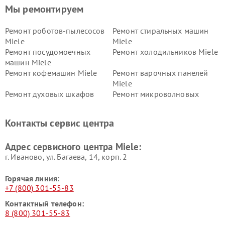
Мы ремонтируем
Ремонт роботов-пылесосов
Ремонт стиральных машин
Miele
Miele
Ремонт посудомоечных
Ремонт холодильников Miele
машин Miele
Ремонт кофемашин Miele
Ремонт варочных панелей
Miele
Ремонт духовых шкафов
Ремонт микроволновых
Miele
печей Miele
Ремонт парогенераторов
Ремонт вытяжек Miele
Контакты сервис центра
Miele
Ремонт гладильных систем
Ремонт вертикальных
Адрес сервисного центра Miele:
Miele
пылесосов Miele
г. Иваново, ул. Багаева, 14, корп. 2
Горячая линия:
+7 (800) 301-55-83
Контактный телефон:
8 (800) 301-55-83