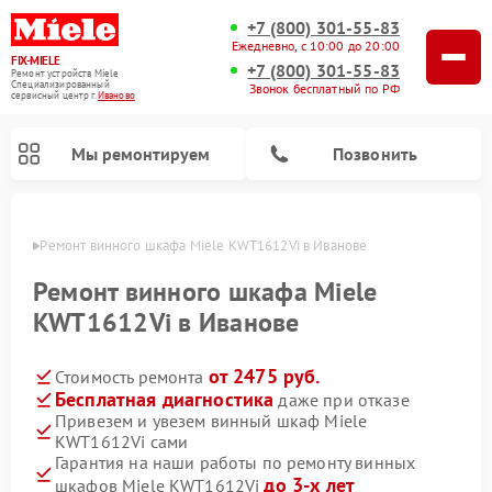
+7 (800) 301-55-83
Ежедневно, с 10:00 до 20:00
FIX-MIELE
+7 (800) 301-55-83
Ремонт устройств Miele
Специализированный
Звонок бесплатный по РФ
cервисный центр г.
Иваново
Мы ремонтируем
Позвонить
анове
Ремонт винного шкафа Miele KWT1612Vi в Иванове
Ремонт винного шкафа Miele
KWT1612Vi в Иванове
от 2475 руб.
Стоимость ремонта
Бесплатная диагностика
даже при отказе
Привезем и увезем винный шкаф Miele
KWT1612Vi сами
Ремонт роботов-пылесосов Miele
Ремонт посудомоечных машин Miele
Ремонт гладильных систем Miele
Ремонт сушильных машин Miele
Ремонт вертикальных пылесосов Miele
Ремонт стиральных машин Miele
Ремонт варочных панелей Miele
Ремонт микроволновых печей Miele
Гарантия на наши работы по ремонту винных
до 3-х лет
шкафов Miele KWT1612Vi