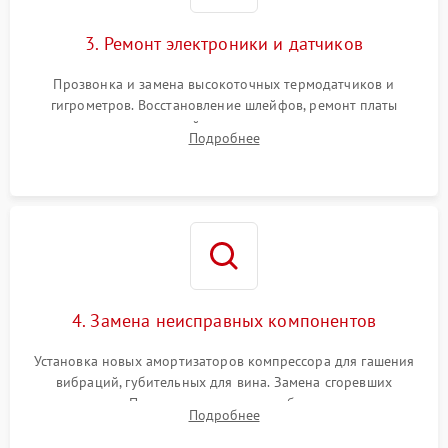
3. Ремонт электроники и датчиков
Прозвонка и замена высокоточных термодатчиков и
гигрометров. Восстановление шлейфов, ремонт платы
управления, отвечающей за поддержание микроклимата.
Подробнее
Проверка систем защиты от УФ-излучения и подсветки.
4. Замена неисправных компонентов
Установка новых амортизаторов компрессора для гашения
вибраций, губительных для вина. Замена сгоревших
элементов Пельтье, вентиляторов обдува, угольных
Подробнее
фильтров или поврежденных уплотнителей дверцы.