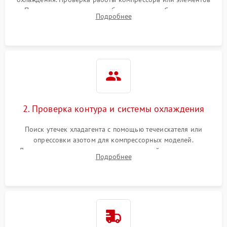
Пельтье, оценка уровня вибрации и шума. Считывание
Подробнее
ошибок с модуля управления.
2. Проверка контура и системы охлаждения
Поиск утечек хладагента с помощью течеискателя или
опрессовки азотом для компрессорных моделей.
Диагностика термоэлектрических модулей, радиаторов и
Подробнее
кулеров на предмет перегрева или выхода из строя.