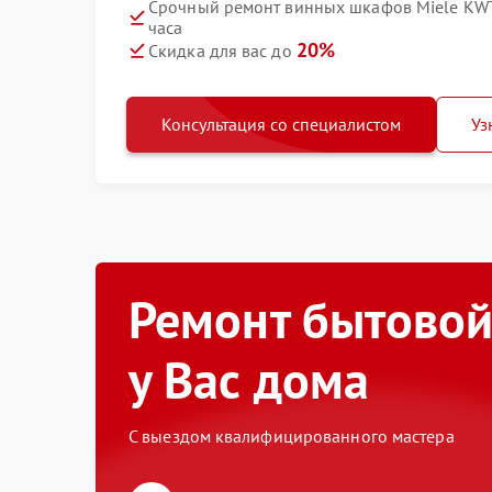
Срочный ремонт винных шкафов Miele KWT 7
часа
20%
Скидка для вас до
Консультация со специалистом
Уз
Ремонт бытовой
у Вас дома
С выездом квалифицированного мастера