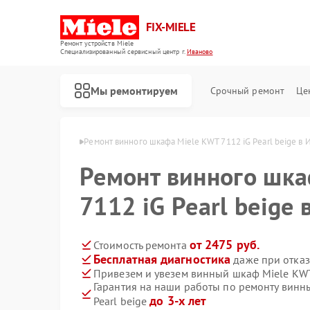
FIX-MIELE
Ремонт устройств Miele
Специализированный cервисный центр г.
Иваново
Мы ремонтируем
Срочный ремонт
Це
ов Miele в Иванове
Ремонт винного шкафа Miele KWT 7112 iG Pearl beige в 
Ремонт винного шка
7112 iG Pearl beige
от 2475 руб.
Стоимость ремонта
Бесплатная диагностика
даже при отказ
Привезем и увезем винный шкаф Miele KWT 
Гарантия на наши работы по ремонту винн
до 3-х лет
Pearl beige
Ремонт роботов-пылесосов Miele
Ремонт стиральных машин Miele
Ремонт посудомоечных машин Miele
Ремонт варочных панелей Miele
Ремонт духовых шкафов Miele
Ремонт микроволновых печей Miele
Ремонт парогенераторов Miele
Ремонт гладильных систем Miele
Ремонт вертикальных пылесосов Miele
Ремонт сушильных машин Miele