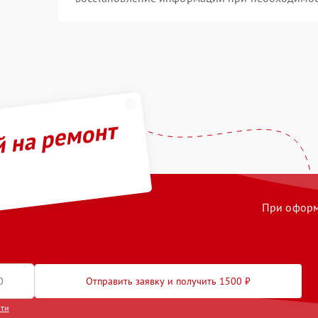
й на ремонт
При оформл
Отправить заявку и получить 1500 ₽
сти