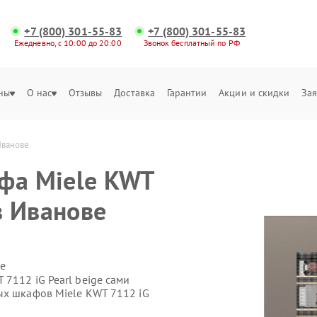
+7 (800) 301-55-83
+7 (800) 301-55-83
Ежедневно, с 10:00 до 20:00
Звонок бесплатный по РФ
ны
О нас
Отзывы
Доставка
Гарантии
Акции и скидки
Зая
Иванове
фа Miele KWT
 в Иванове
е
7112 iG Pearl beige сами
ых шкафов Miele KWT 7112 iG