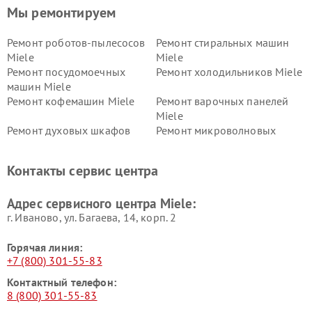
Мы ремонтируем
Ремонт роботов-пылесосов
Ремонт стиральных машин
Miele
Miele
Ремонт посудомоечных
Ремонт холодильников Miele
машин Miele
Ремонт кофемашин Miele
Ремонт варочных панелей
Miele
Ремонт духовых шкафов
Ремонт микроволновых
Miele
печей Miele
Ремонт парогенераторов
Ремонт вытяжек Miele
Контакты сервис центра
Miele
Ремонт гладильных систем
Ремонт вертикальных
Адрес сервисного центра Miele:
Miele
пылесосов Miele
г. Иваново, ул. Багаева, 14, корп. 2
Горячая линия:
+7 (800) 301-55-83
Контактный телефон:
8 (800) 301-55-83