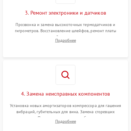
3. Ремонт электроники и датчиков
Прозвонка и замена высокоточных термодатчиков и
гигрометров. Восстановление шлейфов, ремонт платы
управления, отвечающей за поддержание микроклимата.
Подробнее
Проверка систем защиты от УФ-излучения и подсветки.
4. Замена неисправных компонентов
Установка новых амортизаторов компрессора для гашения
вибраций, губительных для вина. Замена сгоревших
элементов Пельтье, вентиляторов обдува, угольных
Подробнее
фильтров или поврежденных уплотнителей дверцы.