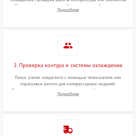
Пельтье, оценка уровня вибрации и шума. Считывание
Подробнее
ошибок с модуля управления.
2. Проверка контура и системы охлаждения
Поиск утечек хладагента с помощью течеискателя или
опрессовки азотом для компрессорных моделей.
Диагностика термоэлектрических модулей, радиаторов и
Подробнее
кулеров на предмет перегрева или выхода из строя.