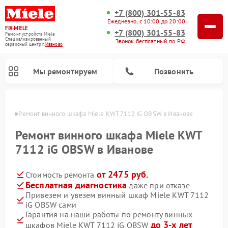
+7 (800) 301-55-83
Ежедневно, с 10:00 до 20:00
FIX-MIELE
+7 (800) 301-55-83
Ремонт устройств Miele
Специализированный
Звонок бесплатный по РФ
cервисный центр г.
Иваново
Мы ремонтируем
Позвонить
анове
Ремонт винного шкафа Miele KWT 7112 iG OBSW в Иванове
Ремонт винного шкафа Miele KWT
7112 iG OBSW в Иванове
от 2475 руб.
Стоимость ремонта
Бесплатная диагностика
даже при отказе
Привезем и увезем винный шкаф Miele KWT 7112
iG OBSW сами
Ремонт роботов-пылесосов Miele
Ремонт посудомоечных машин Miele
Ремонт гладильных систем Miele
Ремонт сушильных машин Miele
Ремонт вертикальных пылесосов Miele
Ремонт стиральных машин Miele
Ремонт варочных панелей Miele
Ремонт микроволновых печей Miele
Гарантия на наши работы по ремонту винных
до 3-х лет
шкафов Miele KWT 7112 iG OBSW