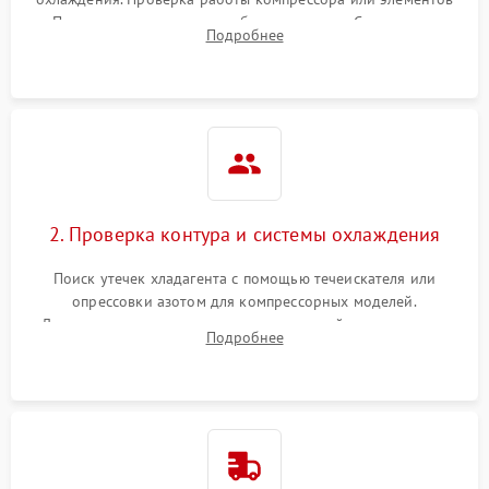
Пельтье, оценка уровня вибрации и шума. Считывание
Подробнее
ошибок с модуля управления.
2. Проверка контура и системы охлаждения
Поиск утечек хладагента с помощью течеискателя или
опрессовки азотом для компрессорных моделей.
Диагностика термоэлектрических модулей, радиаторов и
Подробнее
кулеров на предмет перегрева или выхода из строя.