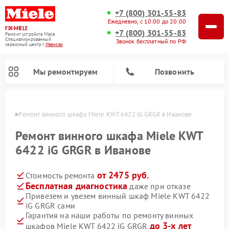
+7 (800) 301-55-83
Ежедневно, с 10:00 до 20:00
FIX-MIELE
+7 (800) 301-55-83
Ремонт устройств Miele
Специализированный
Звонок бесплатный по РФ
cервисный центр г.
Иваново
Мы ремонтируем
Позвонить
анове
Ремонт винного шкафа Miele KWT 6422 iG GRGR в Иванове
Ремонт винного шкафа Miele KWT
6422 iG GRGR в Иванове
от 2475 руб.
Стоимость ремонта
Бесплатная диагностика
даже при отказе
Привезем и увезем винный шкаф Miele KWT 6422
iG GRGR сами
Ремонт роботов-пылесосов Miele
Ремонт посудомоечных машин Miele
Ремонт гладильных систем Miele
Ремонт сушильных машин Miele
Ремонт вертикальных пылесосов Miele
Ремонт стиральных машин Miele
Ремонт варочных панелей Miele
Ремонт микроволновых печей Miele
Гарантия на наши работы по ремонту винных
до 3-х лет
шкафов Miele KWT 6422 iG GRGR