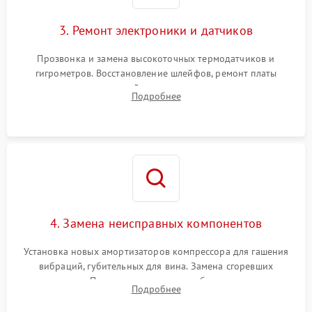
3. Ремонт электроники и датчиков
Прозвонка и замена высокоточных термодатчиков и
гигрометров. Восстановление шлейфов, ремонт платы
управления, отвечающей за поддержание микроклимата.
Подробнее
Проверка систем защиты от УФ-излучения и подсветки.
4. Замена неисправных компонентов
Установка новых амортизаторов компрессора для гашения
вибраций, губительных для вина. Замена сгоревших
элементов Пельтье, вентиляторов обдува, угольных
Подробнее
фильтров или поврежденных уплотнителей дверцы.