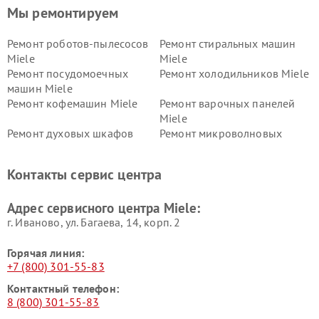
Мы ремонтируем
Ремонт роботов-пылесосов
Ремонт стиральных машин
Miele
Miele
Ремонт посудомоечных
Ремонт холодильников Miele
машин Miele
Ремонт кофемашин Miele
Ремонт варочных панелей
Miele
Ремонт духовых шкафов
Ремонт микроволновых
Miele
печей Miele
Ремонт парогенераторов
Ремонт вытяжек Miele
Контакты сервис центра
Miele
Ремонт гладильных систем
Ремонт вертикальных
Адрес сервисного центра Miele:
Miele
пылесосов Miele
г. Иваново, ул. Багаева, 14, корп. 2
Горячая линия:
+7 (800) 301-55-83
Контактный телефон:
8 (800) 301-55-83