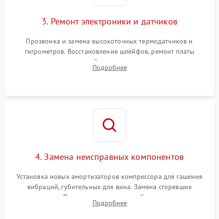
3. Ремонт электроники и датчиков
Прозвонка и замена высокоточных термодатчиков и
гигрометров. Восстановление шлейфов, ремонт платы
управления, отвечающей за поддержание микроклимата.
Подробнее
Проверка систем защиты от УФ-излучения и подсветки.
4. Замена неисправных компонентов
Установка новых амортизаторов компрессора для гашения
вибраций, губительных для вина. Замена сгоревших
элементов Пельтье, вентиляторов обдува, угольных
Подробнее
фильтров или поврежденных уплотнителей дверцы.