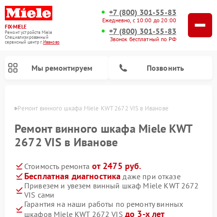
+7 (800) 301-55-83
Ежедневно, с 10:00 до 20:00
FIX-MIELE
+7 (800) 301-55-83
Ремонт устройств Miele
Специализированный
Звонок бесплатный по РФ
cервисный центр г.
Иваново
Мы ремонтируем
Позвонить
анове
Ремонт винного шкафа Miele KWT 2672 VIS в Иванове
Ремонт винного шкафа Miele KWT
2672 VIS в Иванове
от 2475 руб.
Стоимость ремонта
Бесплатная диагностика
даже при отказе
Привезем и увезем винный шкаф Miele KWT 2672
VIS сами
Ремонт роботов-пылесосов Miele
Ремонт посудомоечных машин Miele
Ремонт гладильных систем Miele
Ремонт сушильных машин Miele
Ремонт вертикальных пылесосов Miele
Ремонт стиральных машин Miele
Ремонт варочных панелей Miele
Ремонт микроволновых печей Miele
Гарантия на наши работы по ремонту винных
до 3-х лет
шкафов Miele KWT 2672 VIS