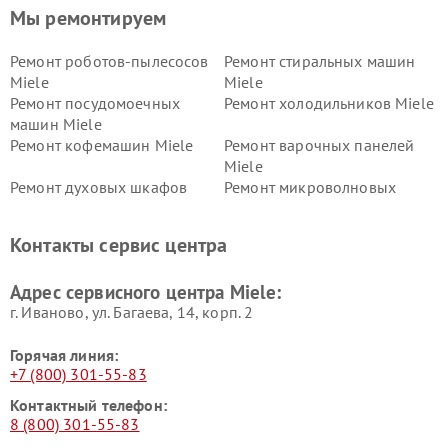
Мы ремонтируем
Ремонт роботов-пылесосов
Ремонт стиральных машин
Miele
Miele
Ремонт посудомоечных
Ремонт холодильников Miele
машин Miele
Ремонт кофемашин Miele
Ремонт варочных панелей
Miele
Ремонт духовых шкафов
Ремонт микроволновых
Miele
печей Miele
Ремонт парогенераторов
Ремонт вытяжек Miele
Контакты сервис центра
Miele
Ремонт гладильных систем
Ремонт вертикальных
Адрес сервисного центра Miele:
Miele
пылесосов Miele
г. Иваново, ул. Багаева, 14, корп. 2
Горячая линия:
+7 (800) 301-55-83
Контактный телефон:
8 (800) 301-55-83