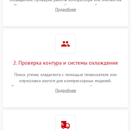
Пельтье, оценка уровня вибрации и шума. Считывание
Подробнее
ошибок с модуля управления.
2. Проверка контура и системы охлаждения
Поиск утечек хладагента с помощью течеискателя или
опрессовки азотом для компрессорных моделей.
Диагностика термоэлектрических модулей, радиаторов и
Подробнее
кулеров на предмет перегрева или выхода из строя.