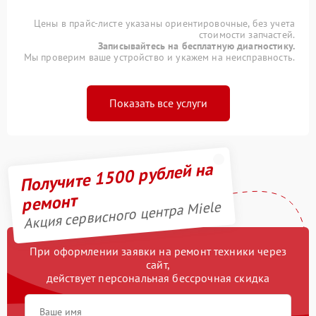
Цены в прайс-листе указаны ориентировочные, без учета
стоимости запчастей.
Записывайтесь на бесплатную диагностику.
Мы проверим ваше устройство и укажем на неисправность.
Показать все услуги
Получите 1500 рублей на
ремонт
Акция сервисного центра Miele
При оформлении заявки на ремонт техники через
сайт,
действует персональная бессрочная скидка