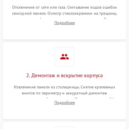
Отключение от сети или газа. Считывание кодов ошибок
сенсорной панели. Осмотр стеклокерамики на трещины,
проверка конфорок на равномерность нагрева. Опрос
Подробнее
клиента о симптомах (не включается, не видит посуду,
щелкает).
2. Демонтаж и вскрытие корпуса
Извлечение панели из столешницы. Снятие крепежных
винтов по периметру и аккуратный демонтаж
стеклокерамической поверхности. Отсоединение шлейфов
Подробнее
сенсорного блока для доступа к силовым платам, катушкам
или ТЭНам.