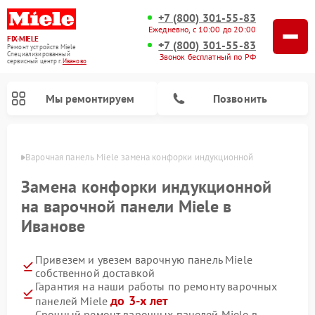
+7 (800) 301-55-83
Ежедневно, с 10:00 до 20:00
FIX-MIELE
+7 (800) 301-55-83
Ремонт устройств Miele
Специализированный
Звонок бесплатный по РФ
cервисный центр г.
Иваново
Мы ремонтируем
Позвонить
анове
Варочная панель Miele замена конфорки индукционной
Замена конфорки индукционной
на варочной панели Miele в
Иванове
Привезем и увезем варочную панель Miele
собственной доставкой
Гарантия на наши работы по ремонту варочных
Ремонт вертикальных пылесосов Miele
Ремонт роботов-пылесосов Miele
Ремонт посудомоечных машин Miele
Ремонт микроволновых печей Miele
Ремонт стиральных машин Miele
Ремонт гладильных систем Miele
Ремонт сушильных машин Miele
до 3-х лет
панелей Miele
Срочный ремонт варочных панелей Miele в