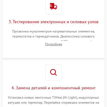
3. Тестирование электронных и силовых узлов
Прозвонка мультиметром нагревательных элементов,
термостатов и термодатчиков. Диагностика силового
модуля, реле, диодных мостов и IGBT-транзисторов (для
Подробнее
индукции). Проверка кранов и газ-контроля (для газовых
панелей).
4. Замена деталей и компонентный ремонт
Установка новых ленточных ТЭНов (Hi-Light), индукторных
катушек или термопар. Перепайка сгоревших элементов на