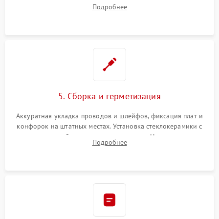
плате управления, восстановление токопроводящих
Подробнее
дорожек. Очистка контактов и замена поврежденной
проводки.
5. Сборка и герметизация
Аккуратная укладка проводов и шлейфов, фиксация плат и
конфорок на штатных местах. Установка стеклокерамики с
проверкой равномерности зазоров. Нанесение
Подробнее
термостойкого герметика или укладка уплотнительной
ленты по контуру.