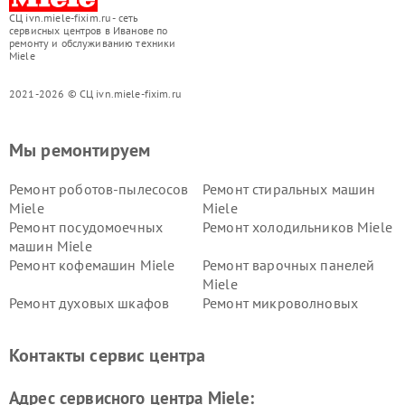
СЦ ivn.miele-fixim.ru - сеть
сервисных центров в Иванове по
ремонту и обслуживанию техники
Miele
2021-2026 © СЦ ivn.miele-fixim.ru
Мы ремонтируем
Ремонт роботов-пылесосов
Ремонт стиральных машин
Miele
Miele
Ремонт посудомоечных
Ремонт холодильников Miele
машин Miele
Ремонт кофемашин Miele
Ремонт варочных панелей
Miele
Ремонт духовых шкафов
Ремонт микроволновых
Miele
печей Miele
Ремонт парогенераторов
Ремонт вытяжек Miele
Контакты сервис центра
Miele
Ремонт гладильных систем
Ремонт вертикальных
Адрес сервисного центра Miele:
Miele
пылесосов Miele