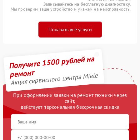
Записывайтесь на бесплатную диагностику.
Мы проверим ваше устройство и укажем на неисправность.
Показать все услуги
Получите 1500 рублей на
ремонт
Акция сервисного центра Miele
При оформлении заявки на ремонт техники через
сайт,
действует персональная бессрочная скидка