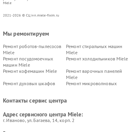
Miele
2021-2026 © СЦ ivn.miele-fixim.ru
Мы ремонтируем
Ремонт роботов-пылесосов
Ремонт стиральных машин
Miele
Miele
Ремонт посудомоечных
Ремонт холодильников Miele
машин Miele
Ремонт кофемашин Miele
Ремонт варочных панелей
Miele
Ремонт духовых шкафов
Ремонт микроволновых
Miele
печей Miele
Ремонт парогенераторов
Ремонт вытяжек Miele
Контакты сервис центра
Miele
Ремонт гладильных систем
Ремонт вертикальных
Адрес сервисного центра Miele:
Miele
пылесосов Miele
г. Иваново, ул. Багаева, 14, корп. 2