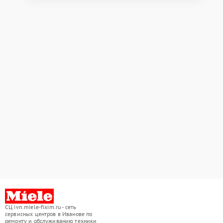
СЦ ivn.miele-fixim.ru - сеть
сервисных центров в Иванове по
ремонту и обслуживанию техники