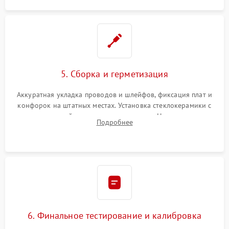
5. Сборка и герметизация
Аккуратная укладка проводов и шлейфов, фиксация плат и
конфорок на штатных местах. Установка стеклокерамики с
проверкой равномерности зазоров. Нанесение
Подробнее
термостойкого герметика или укладка уплотнительной
ленты по контуру.
6. Финальное тестирование и калибровка