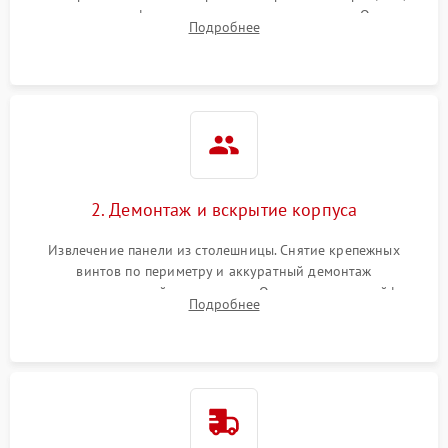
проверка конфорок на равномерность нагрева. Опрос
Подробнее
клиента о симптомах (не включается, не видит посуду,
щелкает).
2. Демонтаж и вскрытие корпуса
Извлечение панели из столешницы. Снятие крепежных
винтов по периметру и аккуратный демонтаж
стеклокерамической поверхности. Отсоединение шлейфов
Подробнее
сенсорного блока для доступа к силовым платам, катушкам
или ТЭНам.