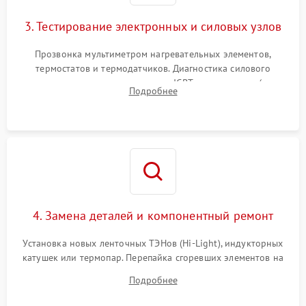
3. Тестирование электронных и силовых узлов
Прозвонка мультиметром нагревательных элементов,
термостатов и термодатчиков. Диагностика силового
модуля, реле, диодных мостов и IGBT-транзисторов (для
Подробнее
индукции). Проверка кранов и газ-контроля (для газовых
панелей).
4. Замена деталей и компонентный ремонт
Установка новых ленточных ТЭНов (Hi-Light), индукторных
катушек или термопар. Перепайка сгоревших элементов на
плате управления, восстановление токопроводящих
Подробнее
дорожек. Очистка контактов и замена поврежденной
проводки.