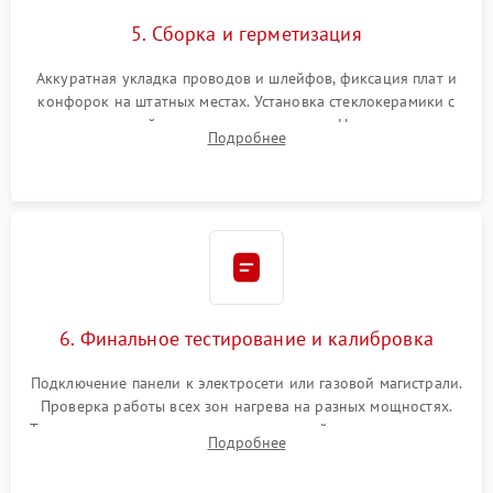
5. Сборка и герметизация
Аккуратная укладка проводов и шлейфов, фиксация плат и
конфорок на штатных местах. Установка стеклокерамики с
проверкой равномерности зазоров. Нанесение
Подробнее
термостойкого герметика или укладка уплотнительной
ленты по контуру.
6. Финальное тестирование и калибровка
Подключение панели к электросети или газовой магистрали.
Проверка работы всех зон нагрева на разных мощностях.
Тестирование сенсорного управления, таймера, индикаторов
Подробнее
остаточного тепла и систем защиты от перегрева.