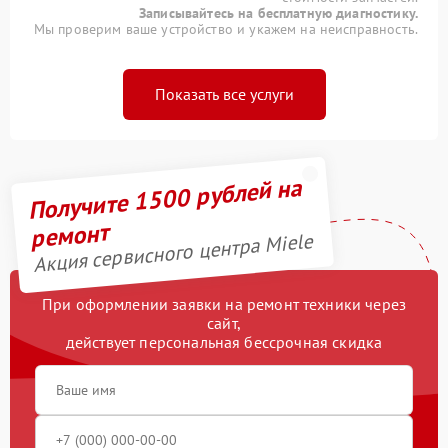
Записывайтесь на бесплатную диагностику.
Мы проверим ваше устройство и укажем на неисправность.
Показать все услуги
Получите 1500 рублей на
ремонт
Акция сервисного центра Miele
При оформлении заявки на ремонт техники через
сайт,
действует персональная бессрочная скидка