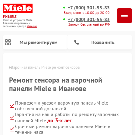
+7 (800) 301-55-83
Ежедневно, с 10:00 до 20:00
FIX-MIELE
+7 (800) 301-55-83
Ремонт устройств Miele
Специализированный
Звонок бесплатный по РФ
cервисный центр г.
Иваново
Мы ремонтируем
Позвонить
анове
Варочная панель Miele ремонт сенсора
Ремонт сенсора на варочной
панели Miele в Иванове
Привезем и увезем варочную панель Miele
собственной доставкой
Гарантия на наши работы по ремонту варочных
до 3-х лет
панелей Miele
Ремонт вертикальных пылесосов Miele
Ремонт роботов-пылесосов Miele
Ремонт посудомоечных машин Miele
Ремонт микроволновых печей Miele
Ремонт стиральных машин Miele
Ремонт гладильных систем Miele
Ремонт сушильных машин Miele
Срочный ремонт варочных панелей Miele в
течении часа