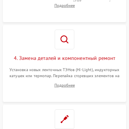
модуля, реле, диодных мостов и IGBT-транзисторов (для
Подробнее
индукции). Проверка кранов и газ-контроля (для газовых
панелей).
4. Замена деталей и компонентный ремонт
Установка новых ленточных ТЭНов (Hi-Light), индукторных
катушек или термопар. Перепайка сгоревших элементов на
плате управления, восстановление токопроводящих
Подробнее
дорожек. Очистка контактов и замена поврежденной
проводки.