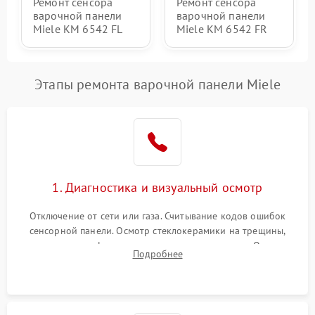
Ремонт сенсора
Ремонт сенсора
варочной панели
варочной панели
Miele KM 6542 FL
Miele KM 6542 FR
Этапы ремонта варочной панели Miele
1. Диагностика и визуальный осмотр
Отключение от сети или газа. Считывание кодов ошибок
сенсорной панели. Осмотр стеклокерамики на трещины,
проверка конфорок на равномерность нагрева. Опрос
Подробнее
клиента о симптомах (не включается, не видит посуду,
щелкает).