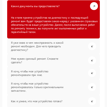
Какие документы вы предоставляете?
На этапе приема устройства на диагностику и последующий
ремонт вам будет предоставлен заказ-наряд с указанием страховых
обязательств на ваше устройство. Далее, после выполнения работ
по ремонту техники, вы получите акт выполненных работ и
гарантийный талон.
Я уже знаю в чем неисправность и какой
ремонт необходим. Для чего проводить
диагностику?
Мне нужен срочный ремонт. Сможете
сделать?
Я хочу, чтобы мое устройство
ремонтировали при мне.
Я хочу, чтобы мое устройство
ремонтировалось только оригинальными
запчастями.
Как я узнаю, что мое устройство готово?