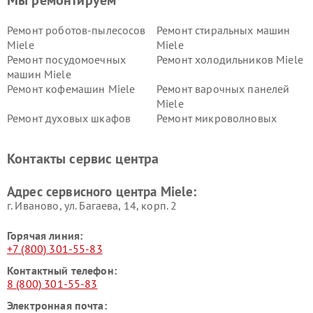
Мы ремонтируем
Ремонт роботов-пылесосов
Ремонт стиральных машин
Miele
Miele
Ремонт посудомоечных
Ремонт холодильников Miele
машин Miele
Ремонт кофемашин Miele
Ремонт варочных панелей
Miele
Ремонт духовых шкафов
Ремонт микроволновых
Miele
печей Miele
Ремонт парогенераторов
Ремонт вытяжек Miele
Контакты сервис центра
Miele
Ремонт гладильных систем
Ремонт вертикальных
Адрес сервисного центра Miele:
Miele
пылесосов Miele
г. Иваново, ул. Багаева, 14, корп. 2
Горячая линия:
+7 (800) 301-55-83
Контактный телефон:
8 (800) 301-55-83
Электронная почта: