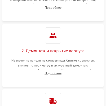
проверка конфорок на равномерность нагрева. Опрос
Подробнее
клиента о симптомах (не включается, не видит посуду,
щелкает).
2. Демонтаж и вскрытие корпуса
Извлечение панели из столешницы. Снятие крепежных
винтов по периметру и аккуратный демонтаж
стеклокерамической поверхности. Отсоединение шлейфов
Подробнее
сенсорного блока для доступа к силовым платам, катушкам
или ТЭНам.