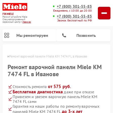
+7 (800) 301-55-83
Ежедневно, с 10:00 до 20:00
FIX-MIELE
+7 (800) 301-55-83
Ремонт устройств Miele
Специализированный
Звонок бесплатный по РФ
cервисный центр г.
Иваново
Мы ремонтируем
Позвонить
анове
Ремонт варочной панели Miele KM 7474 FL в Иванове
Ремонт варочной панели Miele KM
7474 FL в Иванове
от 575 руб.
Стоимость ремонта
Бесплатная диагностика
даже при отказе
Привезем и увезем варочную панель Miele KM
7474 FL сами
Ремонт вертикальных пылесосов Miele
Ремонт роботов-пылесосов Miele
Ремонт посудомоечных машин Miele
Ремонт микроволновых печей Miele
Ремонт стиральных машин Miele
Ремонт гладильных систем Miele
Ремонт сушильных машин Miele
Гарантия на наши работы по ремонту варочных
до 3-х лет
панелей Miele KM 7474 FL