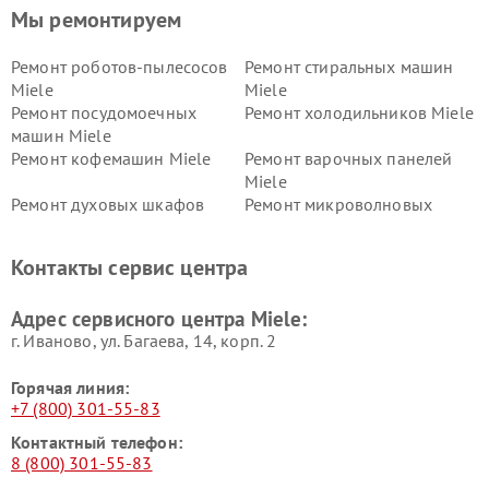
Мы ремонтируем
Ремонт роботов-пылесосов
Ремонт стиральных машин
Miele
Miele
Ремонт посудомоечных
Ремонт холодильников Miele
машин Miele
Ремонт кофемашин Miele
Ремонт варочных панелей
Miele
Ремонт духовых шкафов
Ремонт микроволновых
Miele
печей Miele
Ремонт парогенераторов
Ремонт вытяжек Miele
Контакты сервис центра
Miele
Ремонт гладильных систем
Ремонт вертикальных
Адрес сервисного центра Miele:
Miele
пылесосов Miele
г. Иваново, ул. Багаева, 14, корп. 2
Горячая линия:
+7 (800) 301-55-83
Контактный телефон:
8 (800) 301-55-83