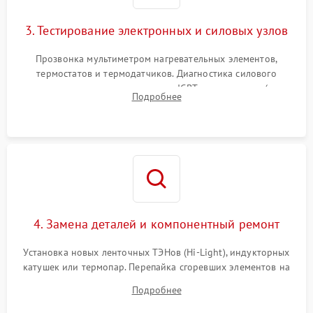
3. Тестирование электронных и силовых узлов
Прозвонка мультиметром нагревательных элементов,
термостатов и термодатчиков. Диагностика силового
модуля, реле, диодных мостов и IGBT-транзисторов (для
Подробнее
индукции). Проверка кранов и газ-контроля (для газовых
панелей).
4. Замена деталей и компонентный ремонт
Установка новых ленточных ТЭНов (Hi-Light), индукторных
катушек или термопар. Перепайка сгоревших элементов на
плате управления, восстановление токопроводящих
Подробнее
дорожек. Очистка контактов и замена поврежденной
проводки.