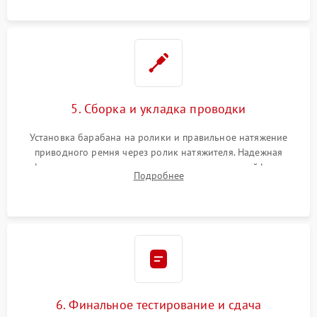
ворса. Восстановление платы управления.
5. Сборка и укладка проводки
Установка барабана на ролики и правильное натяжение
приводного ремня через ролик натяжителя. Надежная
фиксация всех узлов, подключение клемм и шлейфов к
Подробнее
модулю управления. Монтаж корпусных панелей, люка и
верхней крышки устройства.
6. Финальное тестирование и сдача