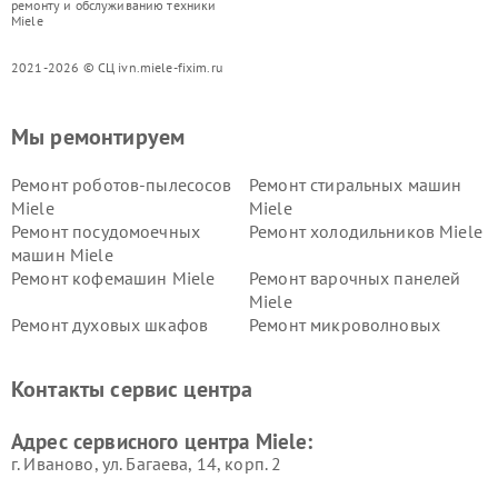
ремонту и обслуживанию техники
Miele
2021-2026 © СЦ ivn.miele-fixim.ru
Мы ремонтируем
Ремонт роботов-пылесосов
Ремонт стиральных машин
Miele
Miele
Ремонт посудомоечных
Ремонт холодильников Miele
машин Miele
Ремонт кофемашин Miele
Ремонт варочных панелей
Miele
Ремонт духовых шкафов
Ремонт микроволновых
Miele
печей Miele
Ремонт парогенераторов
Ремонт вытяжек Miele
Контакты сервис центра
Miele
Ремонт гладильных систем
Ремонт вертикальных
Адрес сервисного центра Miele:
Miele
пылесосов Miele
г. Иваново, ул. Багаева, 14, корп. 2