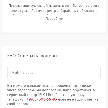
Подключение сушильной машины к сети. Запуск тестового
цикла сушки. Проверка реверса барабана, стабильности
набора температуры, работы дренажного насоса (откачка
Подробнее
конденсата) и отсутствия посторонних скрипов, стуков или
вибраций.
FAQ. Ответы на вопросы
Вы можете ознакомиться с приведенными ниже
часто задаваемыми вопросами, либо обратиться в
сервисный центр “FIX-Miele” по следующему
телефону
+7 (800) 301-55-83
если не нашли ответ на
свой вопрос.