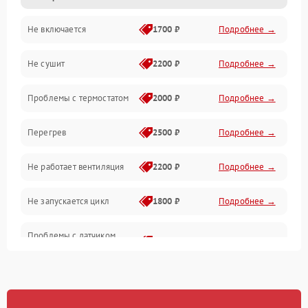
Не включается
1700 ₽
Подробнее →
Механические повреждения
Не сушит
2200 ₽
Подробнее →
Оптика
Проблемы с термостатом
2000 ₽
Подробнее →
Программное обеспечение
Перегрев
2500 ₽
Подробнее →
Датчики
Не работает вентиляция
2200 ₽
Подробнее →
Безопасность
Не запускается цикл
1800 ₽
Подробнее →
Проблемы с датчиком
2500 ₽
Подробнее →
влажности
Не работает нагреватель
2500 ₽
Подробнее →