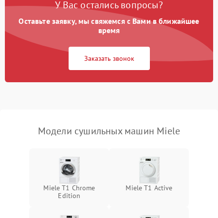
У Вас остались вопросы?
Проблемы с блоком
1800 ₽
Подробнее →
управления
Оставьте заявку, мы свяжемся с Вами в ближайшее
время
Не завершает программу
1500 ₽
Подробнее →
Заказать звонок
Зависает программа
1500 ₽
Подробнее →
Ошибка на дисплее
1290 ₽
Подробнее →
Модели сушильных машин Miele
Miele T1 Chrome
Miele T1 Active
Edition