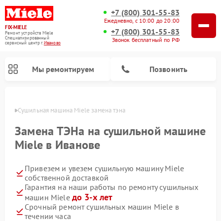
+7 (800) 301-55-83
Ежедневно, с 10:00 до 20:00
FIX-MIELE
+7 (800) 301-55-83
Ремонт устройств Miele
Специализированный
Звонок бесплатный по РФ
cервисный центр г.
Иваново
Мы ремонтируем
Позвонить
анове
Сушильная машина Miele замена тэна 
Замена ТЭНа на сушильной машине
Miele в Иванове
Привезем и увезем сушильную машину Miele
собственной доставкой
Гарантия на наши работы по ремонту сушильных
до 3-х лет
машин Miele
Ремонт роботов-пылесосов Miele
Ремонт посудомоечных машин Miele
Ремонт гладильных систем Miele
Ремонт вертикальных пылесосов Miele
Ремонт стиральных машин Miele
Ремонт варочных панелей Miele
Ремонт микроволновых печей Miele
Срочный ремонт сушильных машин Miele в
течении часа