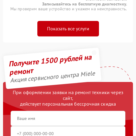
Записывайтесь на бесплатную диагностику.
Мы проверим ваше устройство и укажем на неисправность.
Показать все услуги
Получите 1500 рублей на
ремонт
Акция сервисного центра Miele
При оформлении заявки на ремонт техники через
сайт,
действует персональная бессрочная скидка