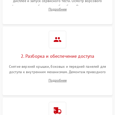
дисплее и запуск сервисного теста. Осмотр ворсового
фильтра, теплообменника и барабана. Опрос клиента о
Подробнее
неисправностях (не сушит, не крутит барабан, сильно шумит
или выдает ошибку).
2. Разборка и обеспечение доступа
Снятие верхней крышки, боковых и передней панелей для
доступа к внутренним механизмам. Демонтаж приводного
ремня, панели управления и защитных кожухов.
Подробнее
Обеспечение свободного доступа к ТЭНу, компрессору,
двигателю и дренажной помпе.