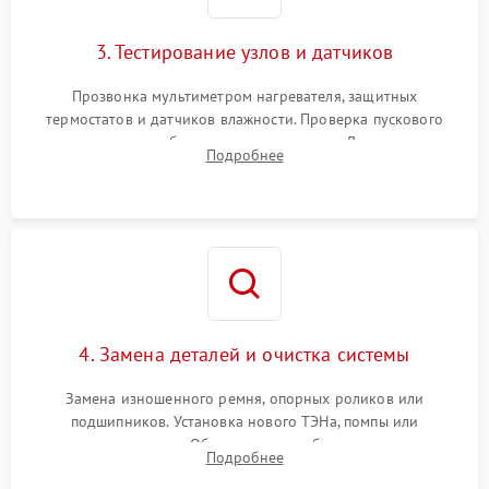
3. Тестирование узлов и датчиков
Прозвонка мультиметром нагревателя, защитных
термостатов и датчиков влажности. Проверка пускового
конденсатора, обмоток мотора и помпы. Для машин с
Подробнее
тепловым насосом — диагностика работы компрессора и
оценка циркуляции хладагента.
4. Замена деталей и очистка системы
Замена изношенного ремня, опорных роликов или
подшипников. Установка нового ТЭНа, помпы или
термодатчиков. Обязательная глубокая очистка
Подробнее
конденсатора, крыльчатки вентилятора и воздуховодов от