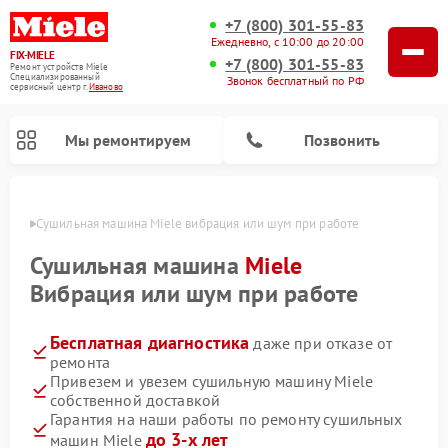
+7 (800) 301-55-83
Ежедневно, с 10:00 до 20:00
FIX-MIELE
+7 (800) 301-55-83
Ремонт устройств Miele
Специализированный
Звонок бесплатный по РФ
cервисный центр г.
Иваново
Мы ремонтируем
Позвонить
анове
Сушильная машина Miele вибрация или шум при работе
Сушильная машина
Miele
Вибрация или шум при работе
Бесплатная диагностика
даже при отказе от
ремонта
Привезем и увезем сушильную машину Miele
собственной доставкой
Ремонт роботов-пылесосов Miele
Ремонт посудомоечных машин Miele
Ремонт гладильных систем Miele
Ремонт вертикальных пылесосов Miele
Ремонт стиральных машин Miele
Ремонт варочных панелей Miele
Ремонт микроволновых печей Miele
Гарантия на наши работы по ремонту сушильных
до 3-х лет
машин Miele