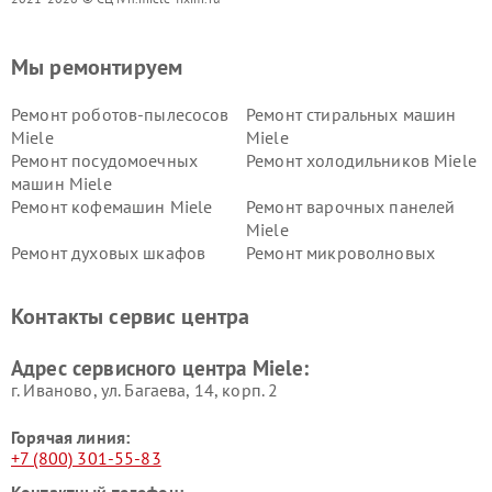
Мы ремонтируем
Ремонт роботов-пылесосов
Ремонт стиральных машин
Miele
Miele
Ремонт посудомоечных
Ремонт холодильников Miele
машин Miele
Ремонт кофемашин Miele
Ремонт варочных панелей
Miele
Ремонт духовых шкафов
Ремонт микроволновых
Miele
печей Miele
Ремонт парогенераторов
Ремонт вытяжек Miele
Контакты сервис центра
Miele
Ремонт гладильных систем
Ремонт вертикальных
Адрес сервисного центра Miele:
Miele
пылесосов Miele
г. Иваново, ул. Багаева, 14, корп. 2
Горячая линия:
+7 (800) 301-55-83