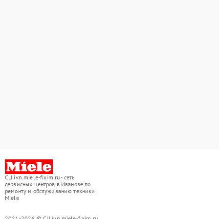
СЦ ivn.miele-fixim.ru - сеть
сервисных центров в Иванове по
ремонту и обслуживанию техники
Miele
2021-2026 © СЦ ivn.miele-fixim.ru