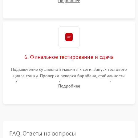
Подробнее
модулю управления. Монтаж корпусных панелей, люка и
верхней крышки устройства.
6. Финальное тестирование и сдача
Подключение сушильной машины к сети. Запуск тестового
цикла сушки. Проверка реверса барабана, стабильности
набора температуры, работы дренажного насоса (откачка
Подробнее
конденсата) и отсутствия посторонних скрипов, стуков или
вибраций.
FAQ. Ответы на вопросы