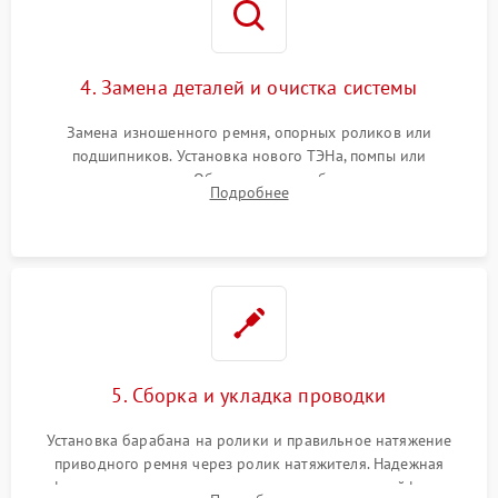
4. Замена деталей и очистка системы
Замена изношенного ремня, опорных роликов или
подшипников. Установка нового ТЭНа, помпы или
термодатчиков. Обязательная глубокая очистка
Подробнее
конденсатора, крыльчатки вентилятора и воздуховодов от
ворса. Восстановление платы управления.
5. Сборка и укладка проводки
Установка барабана на ролики и правильное натяжение
приводного ремня через ролик натяжителя. Надежная
фиксация всех узлов, подключение клемм и шлейфов к