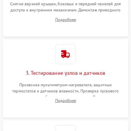
Снятие верхней крышки, боковых и передней панелей для
доступа к внутренним механизмам. Демонтаж приводного
ремня, панели управления и защитных кожухов.
Подробнее
Обеспечение свободного доступа к ТЭНу, компрессору,
двигателю и дренажной помпе.
3. Тестирование узлов и датчиков
Прозвонка мультиметром нагревателя, защитных
термостатов и датчиков влажности. Проверка пускового
конденсатора, обмоток мотора и помпы. Для машин с
Подробнее
тепловым насосом — диагностика работы компрессора и
оценка циркуляции хладагента.