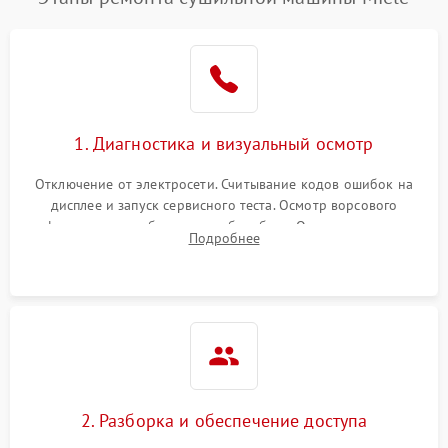
1. Диагностика и визуальный осмотр
Отключение от электросети. Считывание кодов ошибок на
дисплее и запуск сервисного теста. Осмотр ворсового
фильтра, теплообменника и барабана. Опрос клиента о
Подробнее
неисправностях (не сушит, не крутит барабан, сильно шумит
или выдает ошибку).
2. Разборка и обеспечение доступа