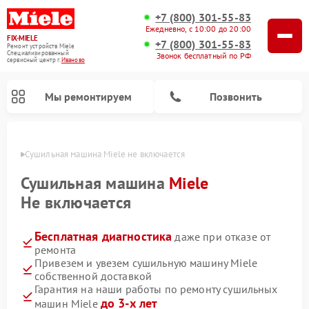
+7 (800) 301-55-83
Ежедневно, с 10:00 до 20:00
FIX-MIELE
+7 (800) 301-55-83
Ремонт устройств Miele
Специализированный
Звонок бесплатный по РФ
cервисный центр г.
Иваново
Мы ремонтируем
Позвонить
анове
Сушильная машина Miele не включается
Сушильная машина
Miele
Не включается
Бесплатная диагностика
даже при отказе от
ремонта
Привезем и увезем сушильную машину Miele
собственной доставкой
Ремонт роботов-пылесосов Miele
Ремонт посудомоечных машин Miele
Ремонт гладильных систем Miele
Ремонт вертикальных пылесосов Miele
Ремонт стиральных машин Miele
Ремонт варочных панелей Miele
Ремонт микроволновых печей Miele
Гарантия на наши работы по ремонту сушильных
до 3-х лет
машин Miele