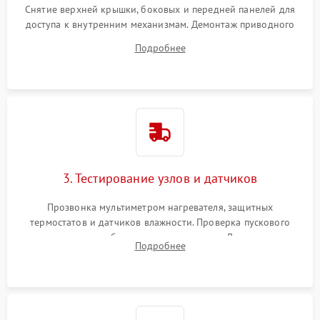
Снятие верхней крышки, боковых и передней панелей для
доступа к внутренним механизмам. Демонтаж приводного
ремня, панели управления и защитных кожухов.
Подробнее
Обеспечение свободного доступа к ТЭНу, компрессору,
двигателю и дренажной помпе.
3. Тестирование узлов и датчиков
Прозвонка мультиметром нагревателя, защитных
термостатов и датчиков влажности. Проверка пускового
конденсатора, обмоток мотора и помпы. Для машин с
Подробнее
тепловым насосом — диагностика работы компрессора и
оценка циркуляции хладагента.