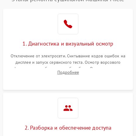
1. Диагностика и визуальный осмотр
Отключение от электросети. Считывание кодов ошибок на
дисплее и запуск сервисного теста. Осмотр ворсового
фильтра, теплообменника и барабана. Опрос клиента о
Подробнее
неисправностях (не сушит, не крутит барабан, сильно шумит
или выдает ошибку).
2. Разборка и обеспечение доступа