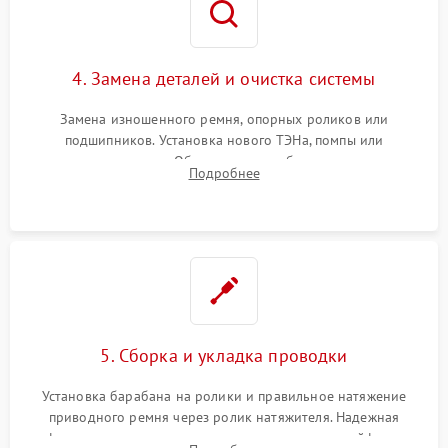
4. Замена деталей и очистка системы
Замена изношенного ремня, опорных роликов или
подшипников. Установка нового ТЭНа, помпы или
термодатчиков. Обязательная глубокая очистка
Подробнее
конденсатора, крыльчатки вентилятора и воздуховодов от
ворса. Восстановление платы управления.
5. Сборка и укладка проводки
Установка барабана на ролики и правильное натяжение
приводного ремня через ролик натяжителя. Надежная
фиксация всех узлов, подключение клемм и шлейфов к