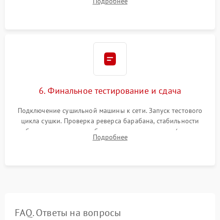
Подробнее
модулю управления. Монтаж корпусных панелей, люка и
верхней крышки устройства.
6. Финальное тестирование и сдача
Подключение сушильной машины к сети. Запуск тестового
цикла сушки. Проверка реверса барабана, стабильности
набора температуры, работы дренажного насоса (откачка
Подробнее
конденсата) и отсутствия посторонних скрипов, стуков или
вибраций.
FAQ. Ответы на вопросы