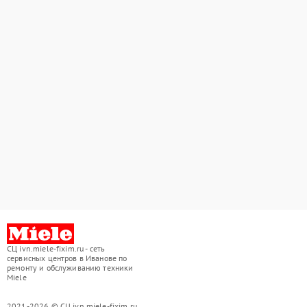
СЦ ivn.miele-fixim.ru - сеть
сервисных центров в Иванове по
ремонту и обслуживанию техники
Miele
2021-2026 © СЦ ivn.miele-fixim.ru