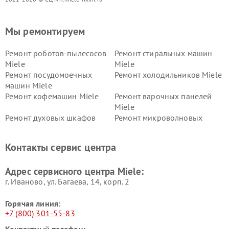
Мы ремонтируем
Ремонт роботов-пылесосов
Ремонт стиральных машин
Miele
Miele
Ремонт посудомоечных
Ремонт холодильников Miele
машин Miele
Ремонт кофемашин Miele
Ремонт варочных панелей
Miele
Ремонт духовых шкафов
Ремонт микроволновых
Miele
печей Miele
Ремонт парогенераторов
Ремонт вытяжек Miele
Контакты сервис центра
Miele
Ремонт гладильных систем
Ремонт вертикальных
Адрес сервисного центра Miele:
Miele
пылесосов Miele
г. Иваново, ул. Багаева, 14, корп. 2
Горячая линия:
+7 (800) 301-55-83