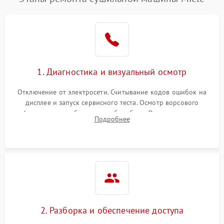
1. Диагностика и визуальный осмотр
Отключение от электросети. Считывание кодов ошибок на
дисплее и запуск сервисного теста. Осмотр ворсового
фильтра, теплообменника и барабана. Опрос клиента о
Подробнее
неисправностях (не сушит, не крутит барабан, сильно шумит
или выдает ошибку).
2. Разборка и обеспечение доступа