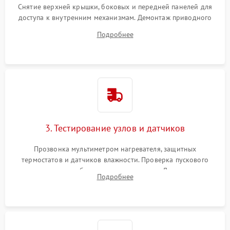
Снятие верхней крышки, боковых и передней панелей для
доступа к внутренним механизмам. Демонтаж приводного
ремня, панели управления и защитных кожухов.
Подробнее
Обеспечение свободного доступа к ТЭНу, компрессору,
двигателю и дренажной помпе.
3. Тестирование узлов и датчиков
Прозвонка мультиметром нагревателя, защитных
термостатов и датчиков влажности. Проверка пускового
конденсатора, обмоток мотора и помпы. Для машин с
Подробнее
тепловым насосом — диагностика работы компрессора и
оценка циркуляции хладагента.