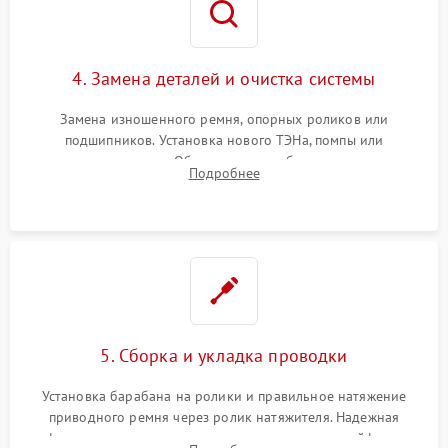
4. Замена деталей и очистка системы
Замена изношенного ремня, опорных роликов или
подшипников. Установка нового ТЭНа, помпы или
термодатчиков. Обязательная глубокая очистка
Подробнее
конденсатора, крыльчатки вентилятора и воздуховодов от
ворса. Восстановление платы управления.
5. Сборка и укладка проводки
Установка барабана на ролики и правильное натяжение
приводного ремня через ролик натяжителя. Надежная
фиксация всех узлов, подключение клемм и шлейфов к