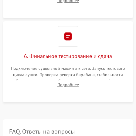
Подробнее
модулю управления. Монтаж корпусных панелей, люка и
верхней крышки устройства.
6. Финальное тестирование и сдача
Подключение сушильной машины к сети. Запуск тестового
цикла сушки. Проверка реверса барабана, стабильности
набора температуры, работы дренажного насоса (откачка
Подробнее
конденсата) и отсутствия посторонних скрипов, стуков или
вибраций.
FAQ. Ответы на вопросы