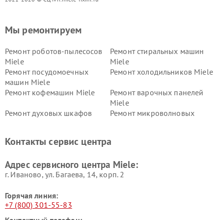
Мы ремонтируем
Ремонт роботов-пылесосов
Ремонт стиральных машин
Miele
Miele
Ремонт посудомоечных
Ремонт холодильников Miele
машин Miele
Ремонт кофемашин Miele
Ремонт варочных панелей
Miele
Ремонт духовых шкафов
Ремонт микроволновых
Miele
печей Miele
Ремонт парогенераторов
Ремонт вытяжек Miele
Контакты сервис центра
Miele
Ремонт гладильных систем
Ремонт вертикальных
Адрес сервисного центра Miele:
Miele
пылесосов Miele
г. Иваново, ул. Багаева, 14, корп. 2
Горячая линия:
+7 (800) 301-55-83