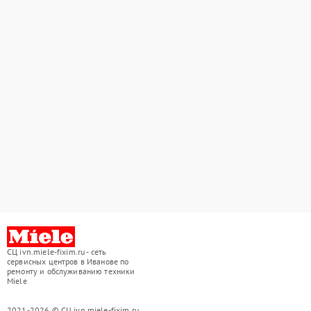
СЦ ivn.miele-fixim.ru - сеть
сервисных центров в Иванове по
ремонту и обслуживанию техники
Miele
2021-2026 © СЦ ivn.miele-fixim.ru