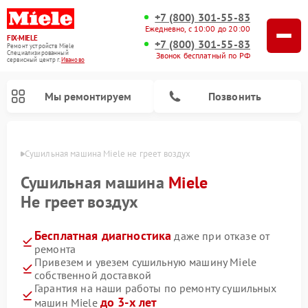
+7 (800) 301-55-83
Ежедневно, с 10:00 до 20:00
FIX-MIELE
+7 (800) 301-55-83
Ремонт устройств Miele
Специализированный
Звонок бесплатный по РФ
cервисный центр г.
Иваново
Мы ремонтируем
Позвонить
анове
Сушильная машина Miele не греет воздух
Сушильная машина
Miele
Не греет воздух
Бесплатная диагностика
даже при отказе от
ремонта
Привезем и увезем сушильную машину Miele
собственной доставкой
Ремонт роботов-пылесосов Miele
Ремонт посудомоечных машин Miele
Ремонт гладильных систем Miele
Ремонт вертикальных пылесосов Miele
Ремонт стиральных машин Miele
Ремонт варочных панелей Miele
Ремонт микроволновых печей Miele
Гарантия на наши работы по ремонту сушильных
до 3-х лет
машин Miele