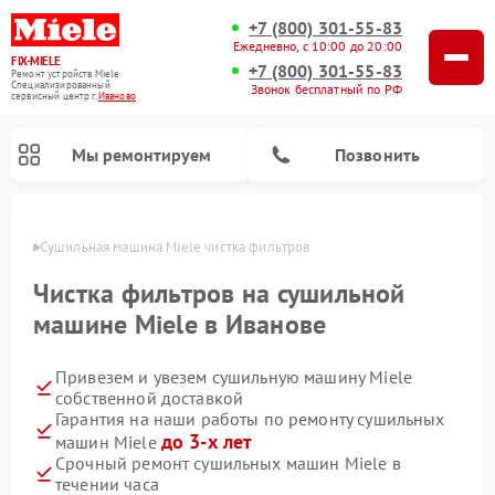
+7 (800) 301-55-83
Ежедневно, с 10:00 до 20:00
FIX-MIELE
+7 (800) 301-55-83
Ремонт устройств Miele
Специализированный
Звонок бесплатный по РФ
cервисный центр г.
Иваново
Мы ремонтируем
Позвонить
анове
Сушильная машина Miele чистка фильтров
Чистка фильтров на сушильной
машине Miele в Иванове
Привезем и увезем сушильную машину Miele
собственной доставкой
Гарантия на наши работы по ремонту сушильных
до 3-х лет
машин Miele
Ремонт роботов-пылесосов Miele
Ремонт посудомоечных машин Miele
Ремонт гладильных систем Miele
Ремонт вертикальных пылесосов Miele
Ремонт стиральных машин Miele
Ремонт варочных панелей Miele
Ремонт микроволновых печей Miele
Срочный ремонт сушильных машин Miele в
течении часа