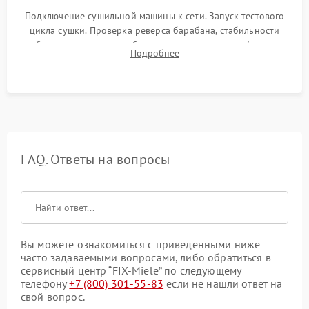
Подключение сушильной машины к сети. Запуск тестового
цикла сушки. Проверка реверса барабана, стабильности
набора температуры, работы дренажного насоса (откачка
Подробнее
конденсата) и отсутствия посторонних скрипов, стуков или
вибраций.
FAQ. Ответы на вопросы
Вы можете ознакомиться с приведенными ниже
часто задаваемыми вопросами, либо обратиться в
сервисный центр “FIX-Miele” по следующему
телефону
+7 (800) 301-55-83
если не нашли ответ на
свой вопрос.