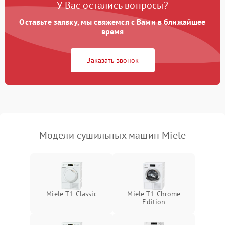
У Вас остались вопросы?
Проблемы с блоком
1800 ₽
Подробнее →
управления
Оставьте заявку, мы свяжемся с Вами в ближайшее
время
Не завершает программу
1500 ₽
Подробнее →
Заказать звонок
Зависает программа
1500 ₽
Подробнее →
Ошибка на дисплее
1290 ₽
Подробнее →
Модели сушильных машин Miele
Miele T1 Classic
Miele T1 Chrome
Edition