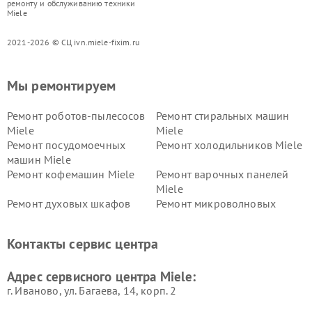
ремонту и обслуживанию техники
Miele
2021-2026 © СЦ ivn.miele-fixim.ru
Мы ремонтируем
Ремонт роботов-пылесосов
Ремонт стиральных машин
Miele
Miele
Ремонт посудомоечных
Ремонт холодильников Miele
машин Miele
Ремонт кофемашин Miele
Ремонт варочных панелей
Miele
Ремонт духовых шкафов
Ремонт микроволновых
Miele
печей Miele
Ремонт парогенераторов
Ремонт вытяжек Miele
Контакты сервис центра
Miele
Ремонт гладильных систем
Ремонт вертикальных
Адрес сервисного центра Miele:
Miele
пылесосов Miele
г. Иваново, ул. Багаева, 14, корп. 2