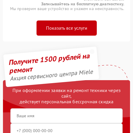
Записывайтесь на бесплатную диагностику.
Мы проверим ваше устройство и укажем на неисправность.
Показать все услуги
Получите 1500 рублей на
ремонт
Акция сервисного центра Miele
При оформлении заявки на ремонт техники через
сайт,
действует персональная бессрочная скидка