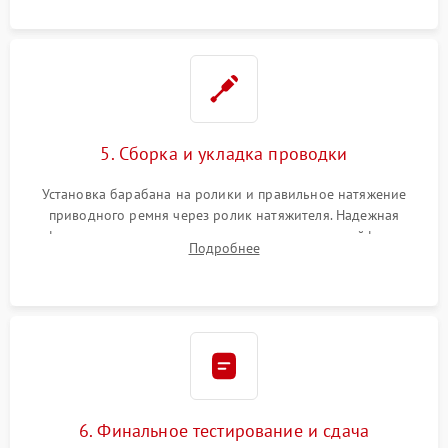
ворса. Восстановление платы управления.
5. Сборка и укладка проводки
Установка барабана на ролики и правильное натяжение
приводного ремня через ролик натяжителя. Надежная
фиксация всех узлов, подключение клемм и шлейфов к
Подробнее
модулю управления. Монтаж корпусных панелей, люка и
верхней крышки устройства.
6. Финальное тестирование и сдача