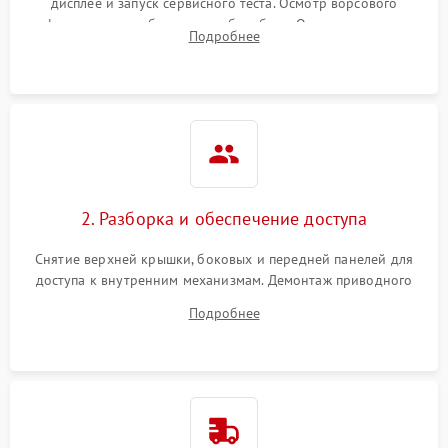
дисплее и запуск сервисного теста. Осмотр ворсового
фильтра, теплообменника и барабана. Опрос клиента о
Подробнее
неисправностях (не сушит, не крутит барабан, сильно шумит
или выдает ошибку).
2. Разборка и обеспечение доступа
Снятие верхней крышки, боковых и передней панелей для
доступа к внутренним механизмам. Демонтаж приводного
ремня, панели управления и защитных кожухов.
Подробнее
Обеспечение свободного доступа к ТЭНу, компрессору,
двигателю и дренажной помпе.