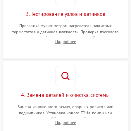
3. Тестирование узлов и датчиков
Прозвонка мультиметром нагревателя, защитных
термостатов и датчиков влажности. Проверка пускового
конденсатора, обмоток мотора и помпы. Для машин с
Подробнее
тепловым насосом — диагностика работы компрессора и
оценка циркуляции хладагента.
4. Замена деталей и очистка системы
Замена изношенного ремня, опорных роликов или
подшипников. Установка нового ТЭНа, помпы или
термодатчиков. Обязательная глубокая очистка
Подробнее
конденсатора, крыльчатки вентилятора и воздуховодов от