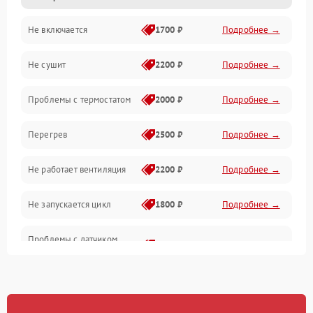
Не включается
1700 ₽
Подробнее →
Механические повреждения
Не сушит
2200 ₽
Подробнее →
Оптика
Проблемы с термостатом
2000 ₽
Подробнее →
Программное обеспечение
Перегрев
2500 ₽
Подробнее →
Датчики
Не работает вентиляция
2200 ₽
Подробнее →
Безопасность
Не запускается цикл
1800 ₽
Подробнее →
Проблемы с датчиком
2500 ₽
Подробнее →
влажности
Не работает нагреватель
2500 ₽
Подробнее →