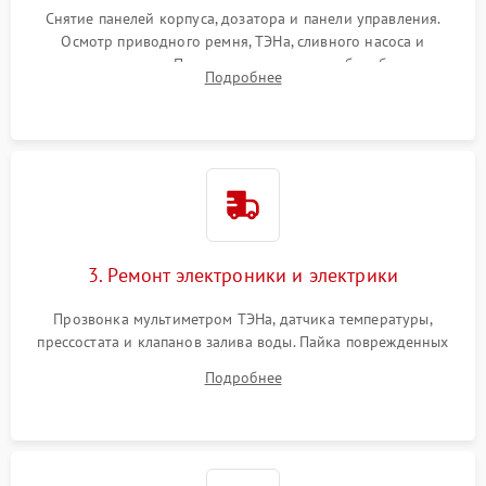
Снятие панелей корпуса, дозатора и панели управления.
Осмотр приводного ремня, ТЭНа, сливного насоса и
амортизаторов. Проверка подшипников барабана и
Подробнее
крестовины на износ, а манжеты люка на разрывы.
3. Ремонт электроники и электрики
Прозвонка мультиметром ТЭНа, датчика температуры,
прессостата и клапанов залива воды. Пайка поврежденных
дорожек или замена симисторов на плате управления.
Подробнее
Восстановление целостности проводки и контактов.