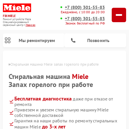
+7 (800) 301-55-83
Ежедневно, с 10:00 до 20:00
FIX-MIELE
+7 (800) 301-55-83
Ремонт устройств Miele
Специализированный
Звонок бесплатный по РФ
cервисный центр г.
Иваново
Мы ремонтируем
Позвонить
анове
Стиральная машина Miele запах горелого при работе
Стиральная машина
Miele
Запах горелого при работе
Бесплатная диагностика
даже при отказе от
ремонта
Привезем и увезем стиральную машину Miele
собственной доставкой
Ремонт вертикальных пылесосов Miele
Ремонт роботов-пылесосов Miele
Ремонт варочных панелей Miele
Ремонт микроволновых печей Miele
Ремонт посудомоечных машин Miele
Ремонт гладильных систем Miele
Ремонт сушильных машин Miele
Гарантия на наши работы по ремонту стиральных
до 3-х лет
машин Miele