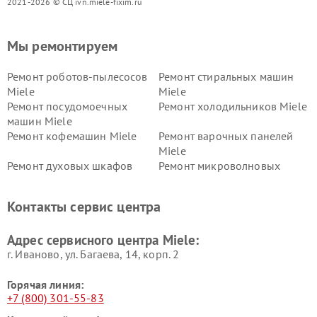
2021-2026 © СЦ ivn.miele-fixim.ru
Мы ремонтируем
Ремонт роботов-пылесосов
Ремонт стиральных машин
Miele
Miele
Ремонт посудомоечных
Ремонт холодильников Miele
машин Miele
Ремонт кофемашин Miele
Ремонт варочных панелей
Miele
Ремонт духовых шкафов
Ремонт микроволновых
Miele
печей Miele
Ремонт парогенераторов
Ремонт вытяжек Miele
Контакты сервис центра
Miele
Ремонт гладильных систем
Ремонт вертикальных
Адрес сервисного центра Miele:
Miele
пылесосов Miele
г. Иваново, ул. Багаева, 14, корп. 2
Горячая линия:
+7 (800) 301-55-83