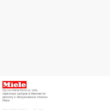
СЦ ivn.miele-fixim.ru - сеть
сервисных центров в Иванове по
ремонту и обслуживанию техники
Miele