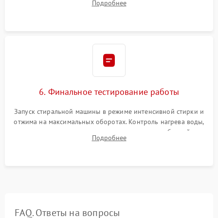
Подробнее
герметиком для предотвращения возможных протечек воды.
6. Финальное тестирование работы
Запуск стиральной машины в режиме интенсивной стирки и
отжима на максимальных оборотах. Контроль нагрева воды,
корректности слива, отсутствия излишних вибраций,
Подробнее
посторонних стуков и протечек под корпусом.
FAQ. Ответы на вопросы