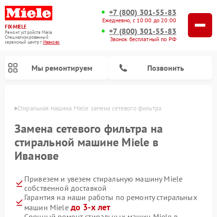
+7 (800) 301-55-83
Ежедневно, с 10:00 до 20:00
FIX-MIELE
+7 (800) 301-55-83
Ремонт устройств Miele
Специализированный
Звонок бесплатный по РФ
cервисный центр г.
Иваново
Мы ремонтируем
Позвонить
анове
Стиральная машина Miele замена сетевого фильтра
Замена сетевого фильтра на
стиральной машине Miele в
Иванове
Привезем и увезем стиральную машину Miele
собственной доставкой
Гарантия на наши работы по ремонту стиральных
Ремонт вертикальных пылесосов Miele
Ремонт роботов-пылесосов Miele
Ремонт варочных панелей Miele
Ремонт микроволновых печей Miele
Ремонт посудомоечных машин Miele
Ремонт гладильных систем Miele
Ремонт сушильных машин Miele
до 3-х лет
машин Miele
Срочный ремонт стиральных машин Miele в