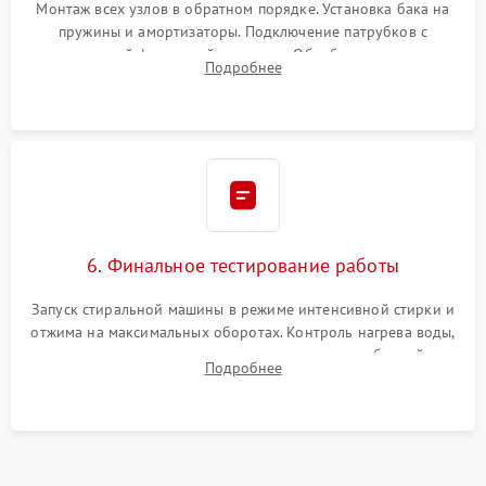
Монтаж всех узлов в обратном порядке. Установка бака на
пружины и амортизаторы. Подключение патрубков с
надежной фиксацией хомутами. Обработка стыков
Подробнее
герметиком для предотвращения возможных протечек воды.
6. Финальное тестирование работы
Запуск стиральной машины в режиме интенсивной стирки и
отжима на максимальных оборотах. Контроль нагрева воды,
корректности слива, отсутствия излишних вибраций,
Подробнее
посторонних стуков и протечек под корпусом.