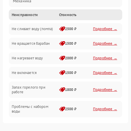
Механика
Неисправности
Стоимость
Электропитание
Не сливает воду (помпа)
2500 ₽
Подробнее →
Водоснабжение
Не вращается барабан
1500 ₽
Подробнее →
Слив
Не нагревает воду
2000 ₽
Подробнее →
Программное обеспечение
Не включается
1500 ₽
Подробнее →
Запах горелого при
1800 ₽
Подробнее →
работе
Проблемы с набором
2500 ₽
Подробнее →
воды
Замена ТЭНа
2200 ₽
Подробнее →