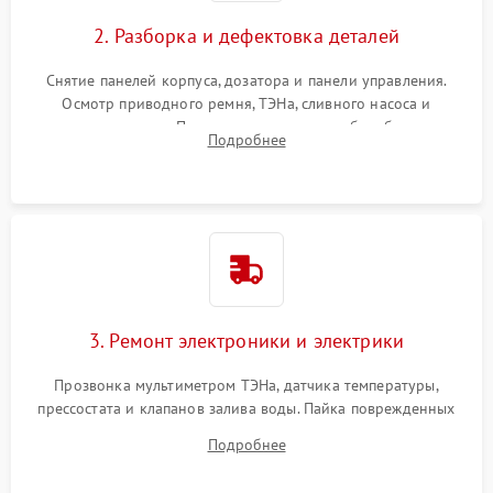
2. Разборка и дефектовка деталей
Снятие панелей корпуса, дозатора и панели управления.
Осмотр приводного ремня, ТЭНа, сливного насоса и
амортизаторов. Проверка подшипников барабана и
Подробнее
крестовины на износ, а манжеты люка на разрывы.
3. Ремонт электроники и электрики
Прозвонка мультиметром ТЭНа, датчика температуры,
прессостата и клапанов залива воды. Пайка поврежденных
дорожек или замена симисторов на плате управления.
Подробнее
Восстановление целостности проводки и контактов.