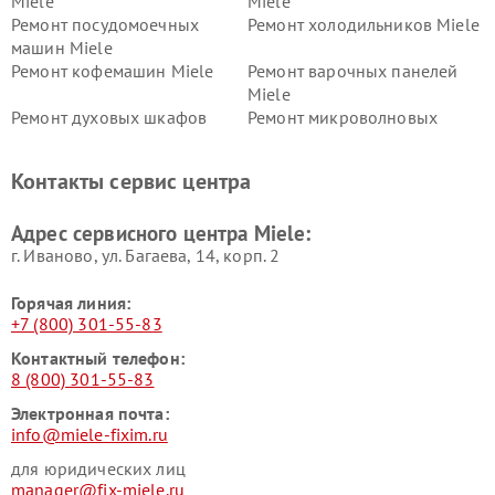
Miele
Miele
Ремонт посудомоечных
Ремонт холодильников Miele
машин Miele
Ремонт кофемашин Miele
Ремонт варочных панелей
Miele
Ремонт духовых шкафов
Ремонт микроволновых
Miele
печей Miele
Ремонт парогенераторов
Ремонт вытяжек Miele
Контакты сервис центра
Miele
Ремонт гладильных систем
Ремонт вертикальных
Адрес сервисного центра Miele:
Miele
пылесосов Miele
г. Иваново, ул. Багаева, 14, корп. 2
Горячая линия:
+7 (800) 301-55-83
Контактный телефон:
8 (800) 301-55-83
Электронная почта:
info@miele-fixim.ru
для юридических лиц
manager@fix-miele.ru