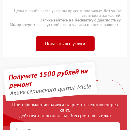
Цены в прайс-листе указаны ориентировочные, без учета
стоимости запчастей.
Записывайтесь на бесплатную диагностику.
Мы проверим ваше устройство и укажем на неисправность.
Показать все услуги
Получите 1500 рублей на
ремонт
Акция сервисного центра Miele
При оформлении заявки на ремонт техники через
сайт,
действует персональная бессрочная скидка