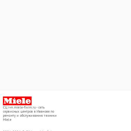
СЦ ivn.miele-fixim.ru - сеть
сервисных центров в Иванове по
ремонту и обслуживанию техники
Miele