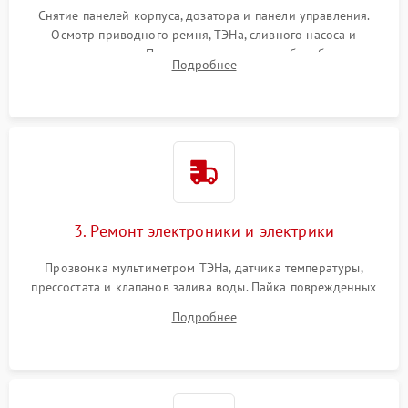
Снятие панелей корпуса, дозатора и панели управления.
Осмотр приводного ремня, ТЭНа, сливного насоса и
амортизаторов. Проверка подшипников барабана и
Подробнее
крестовины на износ, а манжеты люка на разрывы.
3. Ремонт электроники и электрики
Прозвонка мультиметром ТЭНа, датчика температуры,
прессостата и клапанов залива воды. Пайка поврежденных
дорожек или замена симисторов на плате управления.
Подробнее
Восстановление целостности проводки и контактов.