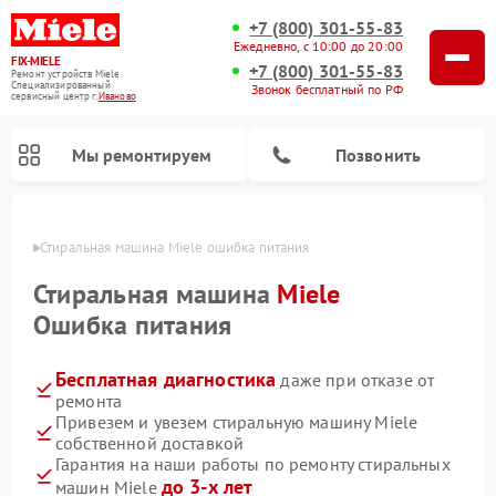
+7 (800) 301-55-83
Ежедневно, с 10:00 до 20:00
FIX-MIELE
+7 (800) 301-55-83
Ремонт устройств Miele
Специализированный
Звонок бесплатный по РФ
cервисный центр г.
Иваново
Мы ремонтируем
Позвонить
анове
Стиральная машина Miele ошибка питания
Стиральная машина
Miele
Ошибка питания
Бесплатная диагностика
даже при отказе от
ремонта
Привезем и увезем стиральную машину Miele
собственной доставкой
Ремонт вертикальных пылесосов Miele
Ремонт роботов-пылесосов Miele
Ремонт варочных панелей Miele
Ремонт микроволновых печей Miele
Ремонт посудомоечных машин Miele
Ремонт гладильных систем Miele
Ремонт сушильных машин Miele
Гарантия на наши работы по ремонту стиральных
до 3-х лет
машин Miele