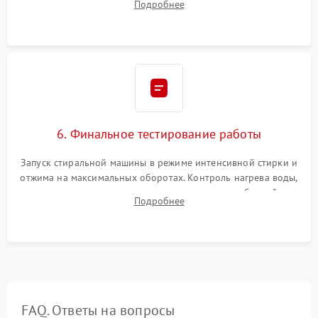
Подробнее
герметиком для предотвращения возможных протечек воды.
6. Финальное тестирование работы
Запуск стиральной машины в режиме интенсивной стирки и
отжима на максимальных оборотах. Контроль нагрева воды,
корректности слива, отсутствия излишних вибраций,
Подробнее
посторонних стуков и протечек под корпусом.
FAQ. Ответы на вопросы