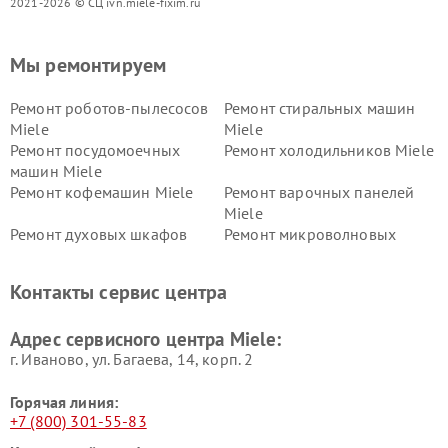
2021-2026 © СЦ ivn.miele-fixim.ru
Мы ремонтируем
Ремонт роботов-пылесосов
Ремонт стиральных машин
Miele
Miele
Ремонт посудомоечных
Ремонт холодильников Miele
машин Miele
Ремонт кофемашин Miele
Ремонт варочных панелей
Miele
Ремонт духовых шкафов
Ремонт микроволновых
Miele
печей Miele
Ремонт парогенераторов
Ремонт вытяжек Miele
Контакты сервис центра
Miele
Ремонт гладильных систем
Ремонт вертикальных
Адрес сервисного центра Miele:
Miele
пылесосов Miele
г. Иваново, ул. Багаева, 14, корп. 2
Горячая линия:
+7 (800) 301-55-83