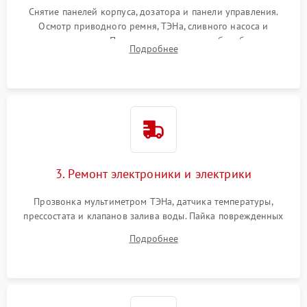
Снятие панелей корпуса, дозатора и панели управления.
Осмотр приводного ремня, ТЭНа, сливного насоса и
амортизаторов. Проверка подшипников барабана и
Подробнее
крестовины на износ, а манжеты люка на разрывы.
3. Ремонт электроники и электрики
Прозвонка мультиметром ТЭНа, датчика температуры,
прессостата и клапанов залива воды. Пайка поврежденных
дорожек или замена симисторов на плате управления.
Подробнее
Восстановление целостности проводки и контактов.