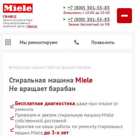
+7 (800) 301-55-83
Ежедневно, с 10:00 до 20:00
FIX-MIELE
+7 (800) 301-55-83
Ремонт устройств Miele
Специализированный
Звонок бесплатный по РФ
cервисный центр г.
Иваново
Мы ремонтируем
Позвонить
анове
Стиральная машина Miele не вращает барабан
Стиральная машина
Miele
Не вращает барабан
Бесплатная диагностика
даже при отказе от
ремонта
Привезем и увезем стиральную машину Miele
собственной доставкой
Ремонт вертикальных пылесосов Miele
Ремонт роботов-пылесосов Miele
Ремонт варочных панелей Miele
Ремонт микроволновых печей Miele
Ремонт посудомоечных машин Miele
Ремонт гладильных систем Miele
Ремонт сушильных машин Miele
Гарантия на наши работы по ремонту стиральных
до 3-х лет
машин Miele