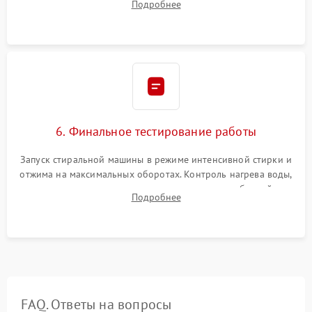
Подробнее
герметиком для предотвращения возможных протечек воды.
6. Финальное тестирование работы
Запуск стиральной машины в режиме интенсивной стирки и
отжима на максимальных оборотах. Контроль нагрева воды,
корректности слива, отсутствия излишних вибраций,
Подробнее
посторонних стуков и протечек под корпусом.
FAQ. Ответы на вопросы