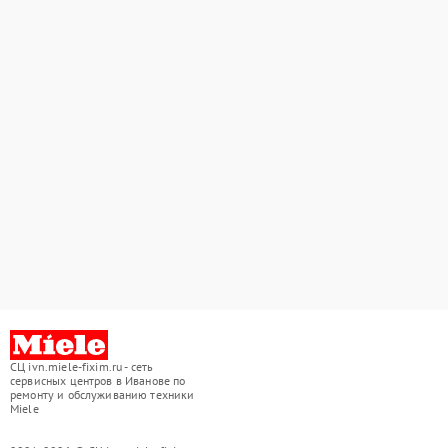
СЦ ivn.miele-fixim.ru - сеть
сервисных центров в Иванове по
ремонту и обслуживанию техники
Miele