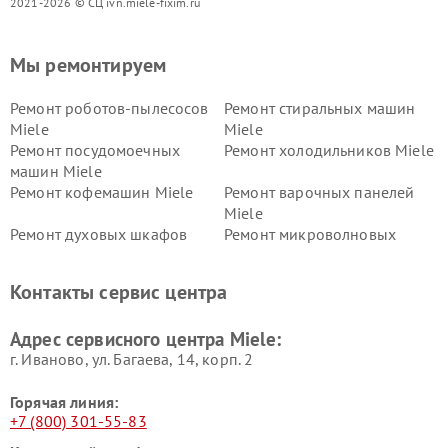
2021-2026 © СЦ ivn.miele-fixim.ru
Мы ремонтируем
Ремонт роботов-пылесосов
Ремонт стиральных машин
Miele
Miele
Ремонт посудомоечных
Ремонт холодильников Miele
машин Miele
Ремонт кофемашин Miele
Ремонт варочных панелей
Miele
Ремонт духовых шкафов
Ремонт микроволновых
Miele
печей Miele
Ремонт парогенераторов
Ремонт вытяжек Miele
Контакты сервис центра
Miele
Ремонт гладильных систем
Ремонт вертикальных
Адрес сервисного центра Miele:
Miele
пылесосов Miele
г. Иваново, ул. Багаева, 14, корп. 2
Горячая линия:
+7 (800) 301-55-83