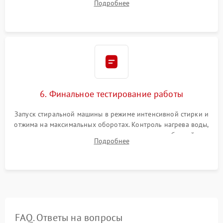
Подробнее
герметиком для предотвращения возможных протечек воды.
6. Финальное тестирование работы
Запуск стиральной машины в режиме интенсивной стирки и
отжима на максимальных оборотах. Контроль нагрева воды,
корректности слива, отсутствия излишних вибраций,
Подробнее
посторонних стуков и протечек под корпусом.
FAQ. Ответы на вопросы