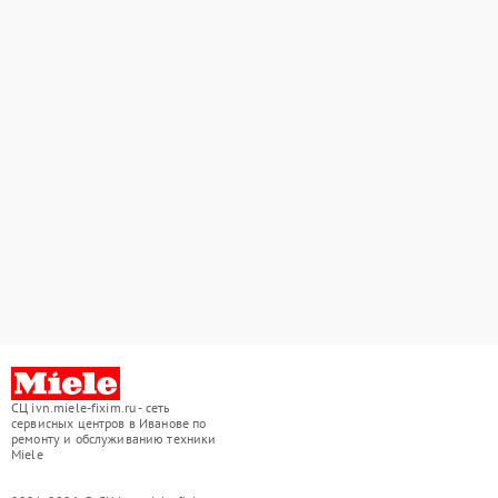
СЦ ivn.miele-fixim.ru - сеть
сервисных центров в Иванове по
ремонту и обслуживанию техники
Miele