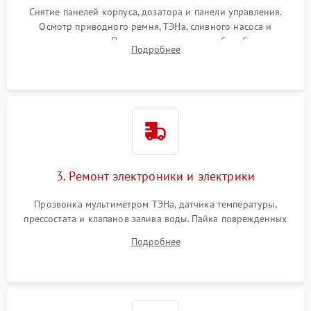
Снятие панелей корпуса, дозатора и панели управления.
Осмотр приводного ремня, ТЭНа, сливного насоса и
амортизаторов. Проверка подшипников барабана и
Подробнее
крестовины на износ, а манжеты люка на разрывы.
3. Ремонт электроники и электрики
Прозвонка мультиметром ТЭНа, датчика температуры,
прессостата и клапанов залива воды. Пайка поврежденных
дорожек или замена симисторов на плате управления.
Подробнее
Восстановление целостности проводки и контактов.