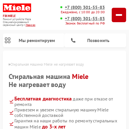
+7 (800) 301-55-83
Ежедневно, с 10:00 до 20:00
FIX-MIELE
+7 (800) 301-55-83
Ремонт устройств Miele
Специализированный
Звонок бесплатный по РФ
cервисный центр г.
Иваново
Мы ремонтируем
Позвонить
анове
Стиральная машина Miele не нагревает воду
Стиральная машина
Miele
Не нагревает воду
Бесплатная диагностика
даже при отказе от
ремонта
Привезем и увезем стиральную машину Miele
собственной доставкой
Ремонт вертикальных пылесосов Miele
Ремонт роботов-пылесосов Miele
Ремонт варочных панелей Miele
Ремонт микроволновых печей Miele
Ремонт посудомоечных машин Miele
Ремонт гладильных систем Miele
Ремонт сушильных машин Miele
Гарантия на наши работы по ремонту стиральных
до 3-х лет
машин Miele