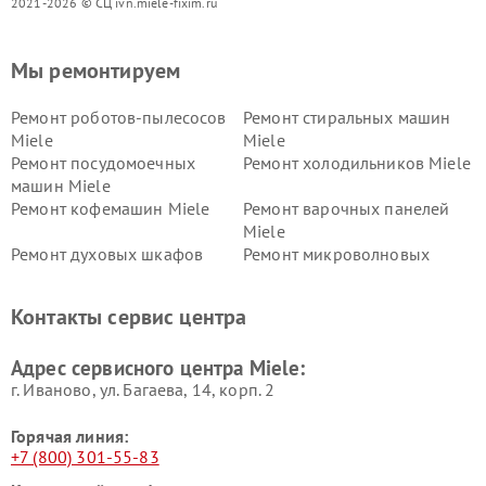
2021-2026 © СЦ ivn.miele-fixim.ru
Мы ремонтируем
Ремонт роботов-пылесосов
Ремонт стиральных машин
Miele
Miele
Ремонт посудомоечных
Ремонт холодильников Miele
машин Miele
Ремонт кофемашин Miele
Ремонт варочных панелей
Miele
Ремонт духовых шкафов
Ремонт микроволновых
Miele
печей Miele
Ремонт парогенераторов
Ремонт вытяжек Miele
Контакты сервис центра
Miele
Ремонт гладильных систем
Ремонт вертикальных
Адрес сервисного центра Miele:
Miele
пылесосов Miele
г. Иваново, ул. Багаева, 14, корп. 2
Горячая линия:
+7 (800) 301-55-83