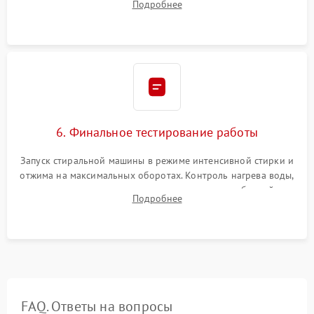
Подробнее
герметиком для предотвращения возможных протечек воды.
6. Финальное тестирование работы
Запуск стиральной машины в режиме интенсивной стирки и
отжима на максимальных оборотах. Контроль нагрева воды,
корректности слива, отсутствия излишних вибраций,
Подробнее
посторонних стуков и протечек под корпусом.
FAQ. Ответы на вопросы