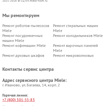
2021-2026 © СЦ ivn.miele-fixim.ru
Мы ремонтируем
Ремонт роботов-пылесосов
Ремонт стиральных машин
Miele
Miele
Ремонт посудомоечных
Ремонт холодильников Miele
машин Miele
Ремонт кофемашин Miele
Ремонт варочных панелей
Miele
Ремонт духовых шкафов
Ремонт микроволновых
Miele
печей Miele
Ремонт парогенераторов
Ремонт вытяжек Miele
Контакты сервис центра
Miele
Ремонт гладильных систем
Ремонт вертикальных
Адрес сервисного центра Miele:
Miele
пылесосов Miele
г. Иваново, ул. Багаева, 14, корп. 2
Горячая линия:
+7 (800) 301-55-83