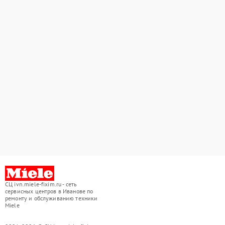
СЦ ivn.miele-fixim.ru - сеть
сервисных центров в Иванове по
ремонту и обслуживанию техники
Miele