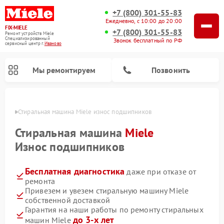
+7 (800) 301-55-83
Ежедневно, с 10:00 до 20:00
FIX-MIELE
+7 (800) 301-55-83
Ремонт устройств Miele
Специализированный
Звонок бесплатный по РФ
cервисный центр г.
Иваново
Мы ремонтируем
Позвонить
анове
Стиральная машина Miele износ подшипников
Стиральная машина
Miele
Износ подшипников
Бесплатная диагностика
даже при отказе от
ремонта
Привезем и увезем стиральную машину Miele
собственной доставкой
Ремонт вертикальных пылесосов Miele
Ремонт роботов-пылесосов Miele
Ремонт варочных панелей Miele
Ремонт микроволновых печей Miele
Ремонт посудомоечных машин Miele
Ремонт гладильных систем Miele
Ремонт сушильных машин Miele
Гарантия на наши работы по ремонту стиральных
до 3-х лет
машин Miele