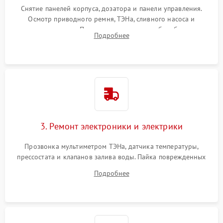
Снятие панелей корпуса, дозатора и панели управления.
Осмотр приводного ремня, ТЭНа, сливного насоса и
амортизаторов. Проверка подшипников барабана и
Подробнее
крестовины на износ, а манжеты люка на разрывы.
3. Ремонт электроники и электрики
Прозвонка мультиметром ТЭНа, датчика температуры,
прессостата и клапанов залива воды. Пайка поврежденных
дорожек или замена симисторов на плате управления.
Подробнее
Восстановление целостности проводки и контактов.