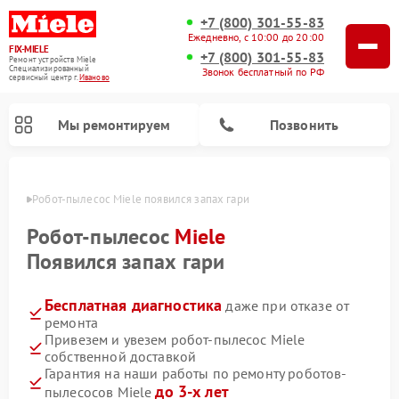
+7 (800) 301-55-83
Ежедневно, с 10:00 до 20:00
FIX-MIELE
+7 (800) 301-55-83
Ремонт устройств Miele
Специализированный
Звонок бесплатный по РФ
cервисный центр г.
Иваново
Мы ремонтируем
Позвонить
анове
Робот-пылесос Miele появился запах гари
Робот-пылесос
Miele
Появился запах гари
Бесплатная диагностика
даже при отказе от
ремонта
Привезем и увезем робот-пылесос Miele
собственной доставкой
Ремонт вертикальных пылесосов Miele
Ремонт стиральных машин Miele
Ремонт варочных панелей Miele
Ремонт микроволновых печей Miele
Ремонт посудомоечных машин Miele
Ремонт гладильных систем Miele
Ремонт сушильных машин Miele
Гарантия на наши работы по ремонту роботов-
до 3-х лет
пылесосов Miele