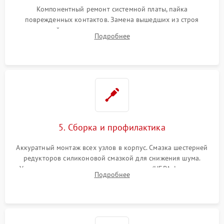
Компонентный ремонт системной платы, пайка
поврежденных контактов. Замена вышедших из строя
двигателей, изношенного аккумулятора, неисправного
Подробнее
лидара или помпы подачи воды. Восстановление шлейфов и
устранение последствий попадания влаги.
5. Сборка и профилактика
Аккуратный монтаж всех узлов в корпус. Смазка шестерней
редукторов силиконовой смазкой для снижения шума.
Установка новых расходных материалов (HEPA-фильтров,
Подробнее
микрофибры, щеток). Надежная фиксация разъемов и
проверка герметичности водяного контура.