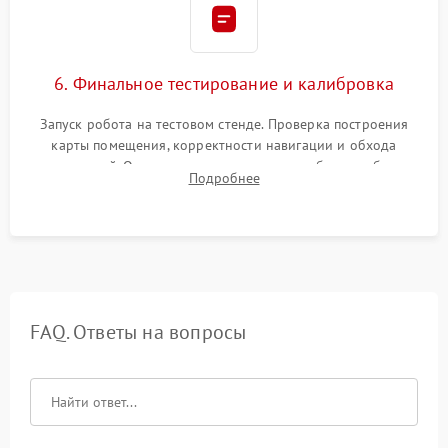
6. Финальное тестирование и калибровка
Запуск робота на тестовом стенде. Проверка построения
карты помещения, корректности навигации и обхода
препятствий. Оценка силы всасывания и работы турбины.
Подробнее
Тестирование автоматического возврата на док-станцию и
процесса зарядки.
FAQ. Ответы на вопросы