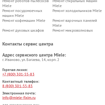
Ремонт роботов-пылесосов
Ремонт стиральных машин
Miele
Miele
Ремонт посудомоечных
Ремонт холодильников Miele
машин Miele
Ремонт кофемашин Miele
Ремонт варочных панелей
Miele
Ремонт духовых шкафов
Ремонт микроволновых
Miele
печей Miele
Ремонт парогенераторов
Ремонт вытяжек Miele
Контакты сервис центра
Miele
Ремонт гладильных систем
Ремонт вертикальных
Адрес сервисного центра Miele:
Miele
пылесосов Miele
г. Иваново, ул. Багаева, 14, корп. 2
Горячая линия:
+7 (800) 301-55-83
Контактный телефон:
8 (800) 301-55-83
Электронная почта:
info@miele-fixim.ru
для юридических лиц