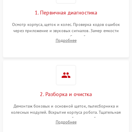
1. Первичная диагностика
Осмотр корпуса, щеток и колес. Проверка кодов ошибок
через приложение и звуковых сигналов. Замер емкости
аккумулятора и тестирование базовой станции зарядки.
Подробнее
Оценка работы лидара, бампера и датчиков падения для
локализации неисправности.
2. Разборка и очистка
Демонтаж боковых и основной щеток, пылесборника и
колесных модулей. Вскрытие корпуса робота. Тщательная
очистка внутренних полостей, шестерней и плат от
Подробнее
скопившейся пыли, волос и шерсти животных с
использованием сжатого воздуха и щеток.