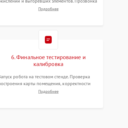
окислений и выгоревших элементов. Прозвонка
цепей питания, тестирование приводных
Подробнее
моторов колес и турбины всасывания. Оценка
состояния оптических и инфракрасных
датчиков, а также механизма лазерного
дальномера.
6. Финальное тестирование и
калибровка
Запуск робота на тестовом стенде. Проверка
построения карты помещения, корректности
навигации и обхода препятствий. Оценка силы
Подробнее
всасывания и работы турбины. Тестирование
автоматического возврата на док-станцию и
процесса зарядки.