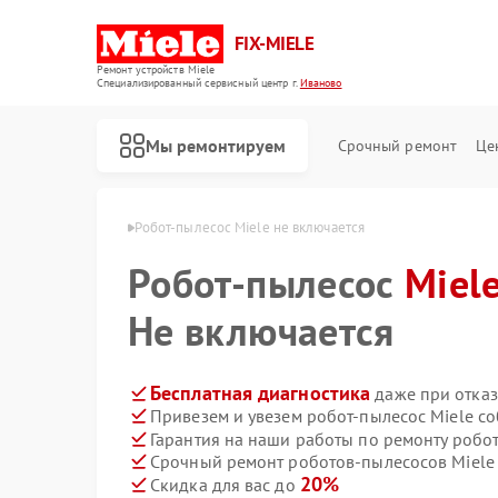
FIX-MIELE
Ремонт устройств Miele
Специализированный cервисный центр г.
Иваново
Мы ремонтируем
Срочный ремонт
Це
ов Miele в Иванове
Робот-пылесос Miele не включается
Робот-пылесос
Miel
Не включается
Бесплатная диагностика
даже при отказ
Привезем и увезем робот-пылесос Miele с
Гарантия на наши работы по ремонту робо
Срочный ремонт роботов-пылесосов Miele 
20%
Скидка для вас до
Ремонт стиральных машин Miele
Ремонт посудомоечных машин Miele
Ремонт варочных панелей Miele
Ремонт духовых шкафов Miele
Ремонт микроволновых печей Miele
Ремонт парогенераторов Miele
Ремонт гладильных систем Miele
Ремонт вертикальных пылесосов Miele
Ремонт сушильных машин Miele