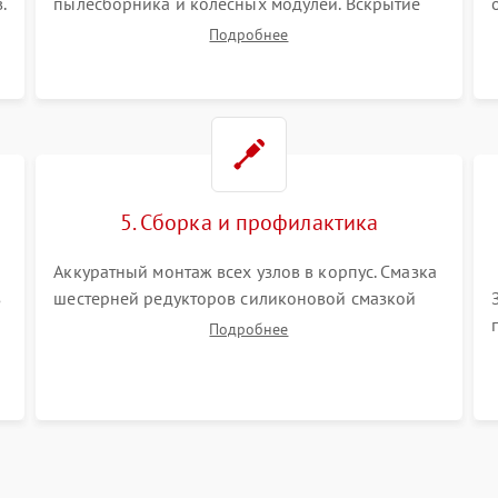
.
пылесборника и колесных модулей. Вскрытие
корпуса робота. Тщательная очистка внутренних
Подробнее
полостей, шестерней и плат от скопившейся
пыли, волос и шерсти животных с
использованием сжатого воздуха и щеток.
5. Сборка и профилактика
Аккуратный монтаж всех узлов в корпус. Смазка
з
шестерней редукторов силиконовой смазкой
для снижения шума. Установка новых
Подробнее
расходных материалов (HEPA-фильтров,
микрофибры, щеток). Надежная фиксация
разъемов и проверка герметичности водяного
контура.