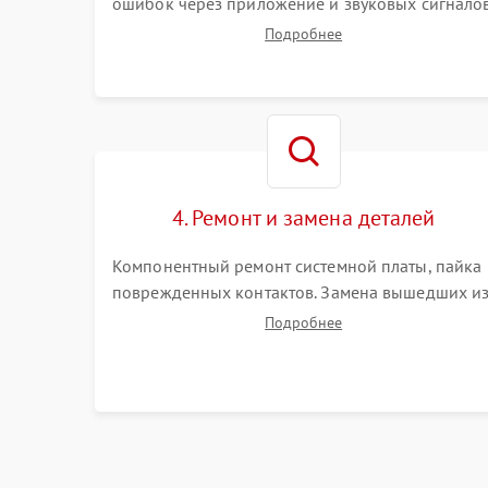
ошибок через приложение и звуковых сигналов
Замер емкости аккумулятора и тестирование
Подробнее
базовой станции зарядки. Оценка работы
лидара, бампера и датчиков падения для
локализации неисправности.
4. Ремонт и замена деталей
Компонентный ремонт системной платы, пайка
поврежденных контактов. Замена вышедших и
строя двигателей, изношенного аккумулятора,
Подробнее
неисправного лидара или помпы подачи воды.
Восстановление шлейфов и устранение
последствий попадания влаги.