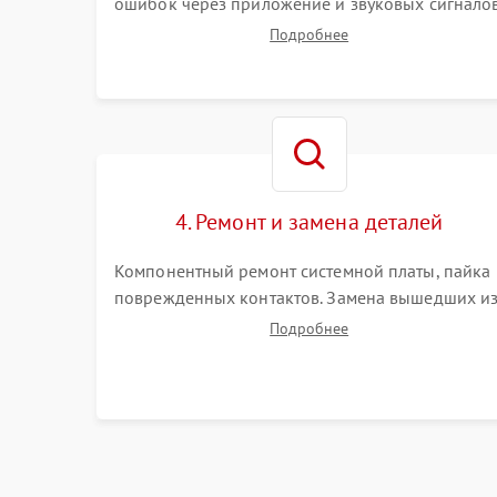
ошибок через приложение и звуковых сигналов
Замер емкости аккумулятора и тестирование
Подробнее
базовой станции зарядки. Оценка работы
лидара, бампера и датчиков падения для
локализации неисправности.
4. Ремонт и замена деталей
Компонентный ремонт системной платы, пайка
поврежденных контактов. Замена вышедших и
строя двигателей, изношенного аккумулятора,
Подробнее
неисправного лидара или помпы подачи воды.
Восстановление шлейфов и устранение
последствий попадания влаги.