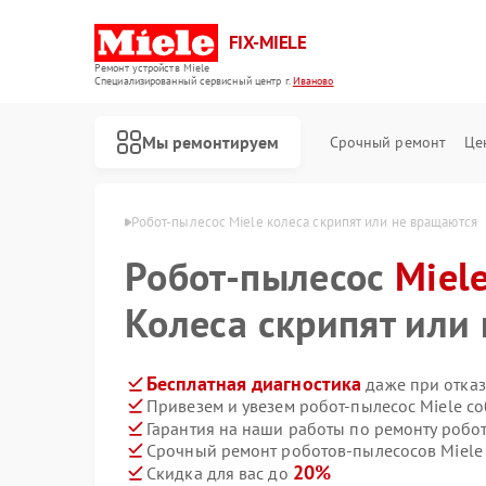
FIX-MIELE
Ремонт устройств Miele
Специализированный cервисный центр г.
Иваново
Мы ремонтируем
Срочный ремонт
Це
ов Miele в Иванове
Робот-пылесос Miele колеса скрипят или не вращаются
Робот-пылесос
Miel
Колеса скрипят или
Бесплатная диагностика
даже при отказ
Привезем и увезем робот-пылесос Miele с
Гарантия на наши работы по ремонту робо
Срочный ремонт роботов-пылесосов Miele 
20%
Скидка для вас до
Ремонт стиральных машин Miele
Ремонт посудомоечных машин Miele
Ремонт варочных панелей Miele
Ремонт духовых шкафов Miele
Ремонт микроволновых печей Miele
Ремонт парогенераторов Miele
Ремонт гладильных систем Miele
Ремонт вертикальных пылесосов Miele
Ремонт сушильных машин Miele