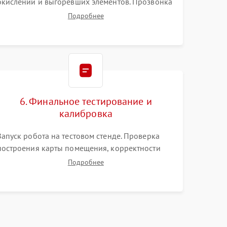
окислений и выгоревших элементов. Прозвонка
цепей питания, тестирование приводных
Подробнее
моторов колес и турбины всасывания. Оценка
состояния оптических и инфракрасных
датчиков, а также механизма лазерного
дальномера.
6. Финальное тестирование и
калибровка
Запуск робота на тестовом стенде. Проверка
построения карты помещения, корректности
навигации и обхода препятствий. Оценка силы
Подробнее
всасывания и работы турбины. Тестирование
автоматического возврата на док-станцию и
процесса зарядки.