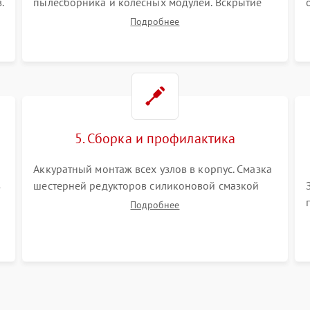
.
пылесборника и колесных модулей. Вскрытие
корпуса робота. Тщательная очистка внутренних
Подробнее
полостей, шестерней и плат от скопившейся
пыли, волос и шерсти животных с
использованием сжатого воздуха и щеток.
5. Сборка и профилактика
Аккуратный монтаж всех узлов в корпус. Смазка
з
шестерней редукторов силиконовой смазкой
для снижения шума. Установка новых
Подробнее
расходных материалов (HEPA-фильтров,
микрофибры, щеток). Надежная фиксация
разъемов и проверка герметичности водяного
контура.