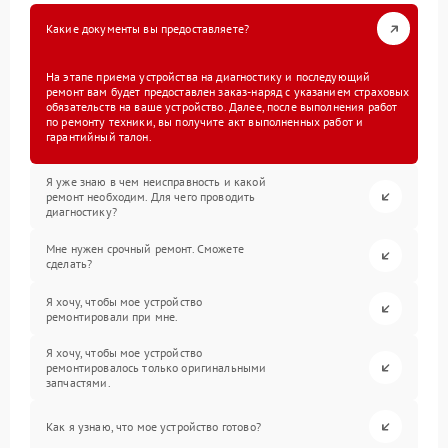
Какие документы вы предоставляете?
На этапе приема устройства на диагностику и последующий
ремонт вам будет предоставлен заказ-наряд с указанием страховых
обязательств на ваше устройство. Далее, после выполнения работ
по ремонту техники, вы получите акт выполненных работ и
гарантийный талон.
Я уже знаю в чем неисправность и какой
ремонт необходим. Для чего проводить
диагностику?
Мне нужен срочный ремонт. Сможете
сделать?
Я хочу, чтобы мое устройство
ремонтировали при мне.
Я хочу, чтобы мое устройство
ремонтировалось только оригинальными
запчастями.
Как я узнаю, что мое устройство готово?