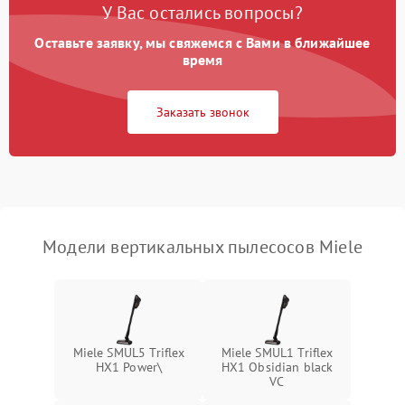
Электронные компоненты
У Вас остались вопросы?
Оставьте заявку, мы свяжемся с Вами в ближайшее
Неисправность системы
1000 ₽
Подробнее →
индикации
время
Неисправность системы
1000 ₽
Подробнее →
Заказать звонок
защиты от перегрева
Поломка системы
автоматического
1500 ₽
Подробнее →
отключения
Неисправность системы
Модели вертикальных пылесосов Miele
1500 ₽
Подробнее →
управления
Поломка системы
1000 ₽
Подробнее →
освещения (если есть)
Miele SMUL5 Triflex
Miele SMUL1 Triflex
Повреждение внутренних
500 ₽
Подробнее →
HX1 Power\
HX1 Obsidian black
проводов
VC