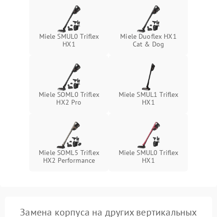
Поломка системы защиты
1000 ₽
Подробнее →
от перегрузок
Miele SMUL0 Triflex
Miele Duoflex HX1
Повреждение системы
HX1
Cat & Dog
защиты от короткого
1500 ₽
Подробнее →
замыкания
Miele SOML0 Triflex
Miele SMUL1 Triflex
HX2 Pro
HX1
Miele SOML5 Triflex
Miele SMUL0 Triflex
HX2 Performance
HX1
Замена корпуса на других вертикальных