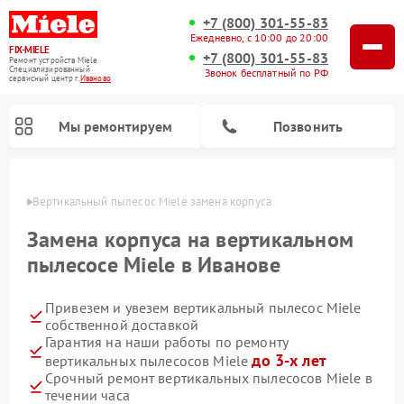
+7 (800) 301-55-83
Ежедневно, с 10:00 до 20:00
FIX-MIELE
+7 (800) 301-55-83
Ремонт устройств Miele
Специализированный
Звонок бесплатный по РФ
cервисный центр г.
Иваново
Мы ремонтируем
Позвонить
анове
Вертикальный пылесос Miele замена корпуса
Замена корпуса на вертикальном
пылесосе Miele в Иванове
Привезем и увезем вертикальный пылесос Miele
собственной доставкой
Гарантия на наши работы по ремонту
до 3-х лет
вертикальных пылесосов Miele
Ремонт роботов-пылесосов Miele
Ремонт посудомоечных машин Miele
Ремонт гладильных систем Miele
Ремонт стиральных машин Miele
Ремонт варочных панелей Miele
Ремонт микроволновых печей Miele
Ремонт сушильных машин Miele
Срочный ремонт вертикальных пылесосов Miele в
течении часа