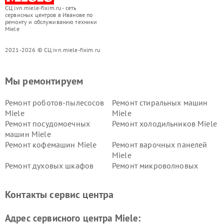
СЦ ivn.miele-fixim.ru - сеть
сервисных центров в Иванове по
ремонту и обслуживанию техники
Miele
2021-2026 © СЦ ivn.miele-fixim.ru
Мы ремонтируем
Ремонт роботов-пылесосов
Ремонт стиральных машин
Miele
Miele
Ремонт посудомоечных
Ремонт холодильников Miele
машин Miele
Ремонт кофемашин Miele
Ремонт варочных панелей
Miele
Ремонт духовых шкафов
Ремонт микроволновых
Miele
печей Miele
Ремонт парогенераторов
Ремонт вытяжек Miele
Контакты сервис центра
Miele
Ремонт гладильных систем
Ремонт вертикальных
Адрес сервисного центра Miele:
Miele
пылесосов Miele