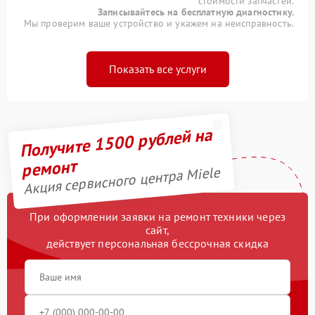
стоимости запчастей.
Записывайтесь на бесплатную диагностику.
Мы проверим ваше устройство и укажем на неисправность.
Показать все услуги
Получите 1500 рублей на
ремонт
Акция сервисного центра Miele
При оформлении заявки на ремонт техники через
сайт,
действует персональная бессрочная скидка