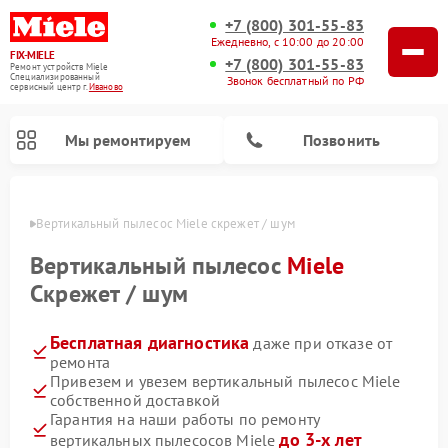
+7 (800) 301-55-83
Ежедневно, с 10:00 до 20:00
FIX-MIELE
+7 (800) 301-55-83
Ремонт устройств Miele
Специализированный
Звонок бесплатный по РФ
cервисный центр г.
Иваново
Мы ремонтируем
Позвонить
анове
Вертикальный пылесос Miele скрежет / шум
Вертикальный пылесос
Miele
Скрежет / шум
Бесплатная диагностика
даже при отказе от
ремонта
Привезем и увезем вертикальный пылесос Miele
собственной доставкой
Ремонт роботов-пылесосов Miele
Ремонт посудомоечных машин Miele
Ремонт гладильных систем Miele
Ремонт стиральных машин Miele
Ремонт варочных панелей Miele
Ремонт микроволновых печей Miele
Ремонт сушильных машин Miele
Гарантия на наши работы по ремонту
до 3-х лет
вертикальных пылесосов Miele