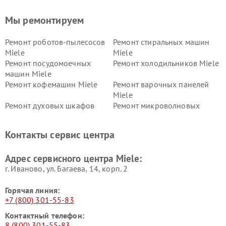
Мы ремонтируем
Ремонт роботов-пылесосов
Ремонт стиральных машин
Miele
Miele
Ремонт посудомоечных
Ремонт холодильников Miele
машин Miele
Ремонт кофемашин Miele
Ремонт варочных панелей
Miele
Ремонт духовых шкафов
Ремонт микроволновых
Miele
печей Miele
Ремонт парогенераторов
Ремонт вытяжек Miele
Контакты сервис центра
Miele
Ремонт гладильных систем
Ремонт вертикальных
Адрес сервисного центра Miele:
Miele
пылесосов Miele
г. Иваново, ул. Багаева, 14, корп. 2
Горячая линия:
+7 (800) 301-55-83
Контактный телефон:
8 (800) 301-55-83