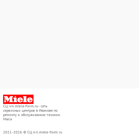
СЦ ivn.miele-fixim.ru - сеть
сервисных центров в Иванове по
ремонту и обслуживанию техники
Miele
2021-2026 © СЦ ivn.miele-fixim.ru