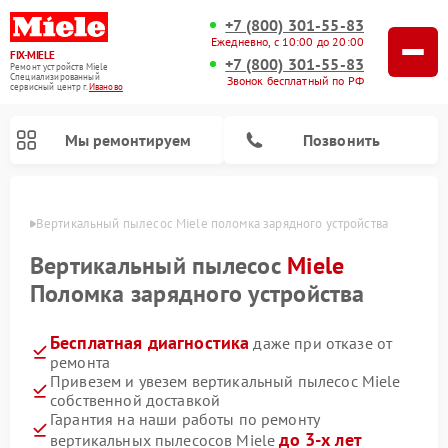
+7 (800) 301-55-83
Ежедневно, с 10:00 до 20:00
FIX-MIELE
+7 (800) 301-55-83
Ремонт устройств Miele
Специализированный
Звонок бесплатный по РФ
cервисный центр г.
Иваново
Мы ремонтируем
Позвонить
анове
Вертикальный пылесос Miele поломка зарядного устройства
Вертикальный пылесос
Miele
Поломка зарядного устройства
Бесплатная диагностика
даже при отказе от
ремонта
Привезем и увезем вертикальный пылесос Miele
собственной доставкой
Ремонт роботов-пылесосов Miele
Ремонт посудомоечных машин Miele
Ремонт гладильных систем Miele
Ремонт стиральных машин Miele
Ремонт варочных панелей Miele
Ремонт микроволновых печей Miele
Ремонт сушильных машин Miele
Гарантия на наши работы по ремонту
до 3-х лет
вертикальных пылесосов Miele