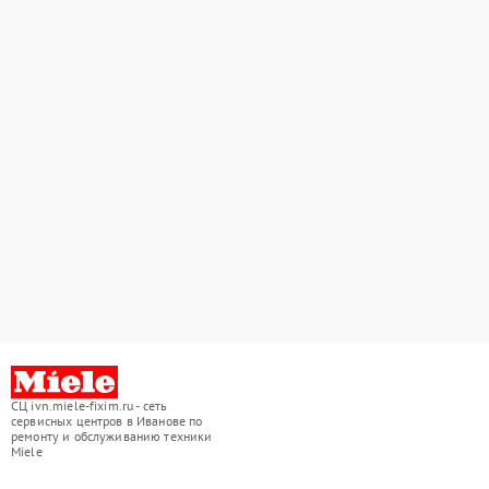
СЦ ivn.miele-fixim.ru - сеть
сервисных центров в Иванове по
ремонту и обслуживанию техники
Miele