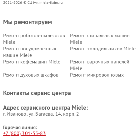
2021-2026 © СЦ ivn.miele-fixim.ru
Мы ремонтируем
Ремонт роботов-пылесосов
Ремонт стиральных машин
Miele
Miele
Ремонт посудомоечных
Ремонт холодильников Miele
машин Miele
Ремонт кофемашин Miele
Ремонт варочных панелей
Miele
Ремонт духовых шкафов
Ремонт микроволновых
Miele
печей Miele
Ремонт парогенераторов
Ремонт вытяжек Miele
Контакты сервис центра
Miele
Ремонт гладильных систем
Ремонт вертикальных
Адрес сервисного центра Miele:
Miele
пылесосов Miele
г. Иваново, ул. Багаева, 14, корп. 2
Горячая линия:
+7 (800) 301-55-83