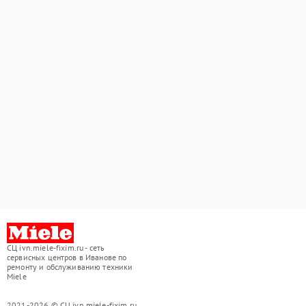
СЦ ivn.miele-fixim.ru - сеть
сервисных центров в Иванове по
ремонту и обслуживанию техники
Miele
2021-2026 © СЦ ivn.miele-fixim.ru