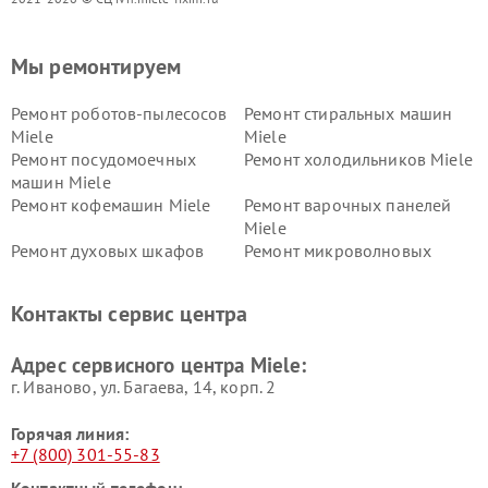
Мы ремонтируем
Ремонт роботов-пылесосов
Ремонт стиральных машин
Miele
Miele
Ремонт посудомоечных
Ремонт холодильников Miele
машин Miele
Ремонт кофемашин Miele
Ремонт варочных панелей
Miele
Ремонт духовых шкафов
Ремонт микроволновых
Miele
печей Miele
Ремонт парогенераторов
Ремонт вытяжек Miele
Контакты сервис центра
Miele
Ремонт гладильных систем
Ремонт вертикальных
Адрес сервисного центра Miele:
Miele
пылесосов Miele
г. Иваново, ул. Багаева, 14, корп. 2
Горячая линия:
+7 (800) 301-55-83