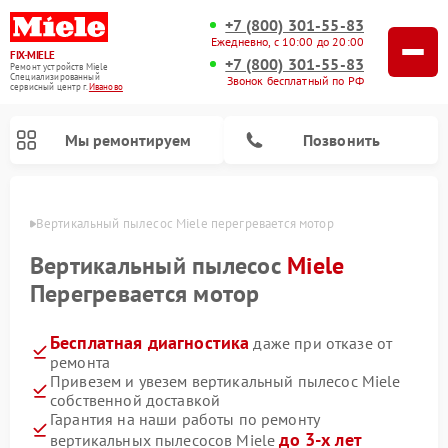
+7 (800) 301-55-83
Ежедневно, с 10:00 до 20:00
FIX-MIELE
+7 (800) 301-55-83
Ремонт устройств Miele
Специализированный
Звонок бесплатный по РФ
cервисный центр г.
Иваново
Мы ремонтируем
Позвонить
анове
Вертикальный пылесос Miele перегревается мотор
Вертикальный пылесос
Miele
Перегревается мотор
Бесплатная диагностика
даже при отказе от
ремонта
Привезем и увезем вертикальный пылесос Miele
собственной доставкой
Ремонт роботов-пылесосов Miele
Ремонт посудомоечных машин Miele
Ремонт гладильных систем Miele
Ремонт стиральных машин Miele
Ремонт варочных панелей Miele
Ремонт микроволновых печей Miele
Ремонт сушильных машин Miele
Гарантия на наши работы по ремонту
до 3-х лет
вертикальных пылесосов Miele