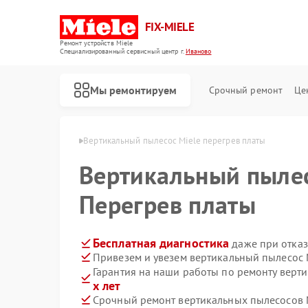
FIX-MIELE
Ремонт устройств Miele
Специализированный cервисный центр г.
Иваново
Мы ремонтируем
Срочный ремонт
Це
сов Miele в Иванове
Вертикальный пылесос Miele перегрев платы
Вертикальный пыле
Перегрев платы
Бесплатная диагностика
даже при отказ
Привезем и увезем вертикальный пылесос 
Гарантия на наши работы по ремонту верт
х лет
Срочный ремонт вертикальных пылесосов M
Ремонт роботов-пылесосов Miele
Ремонт стиральных машин Miele
Ремонт посудомоечных машин Miele
Ремонт варочных панелей Miele
Ремонт духовых шкафов Miele
Ремонт микроволновых печей Miele
Ремонт парогенераторов Miele
Ремонт гладильных систем Miele
Ремонт сушильных машин Miele