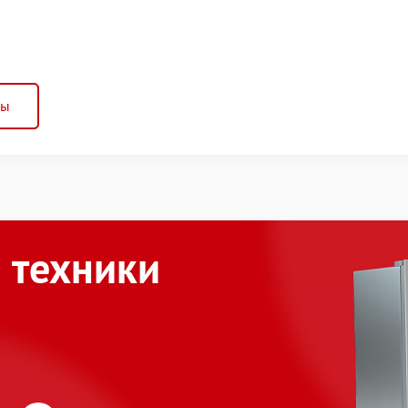
ны
 техники