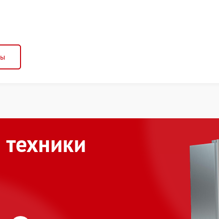
ны
 техники