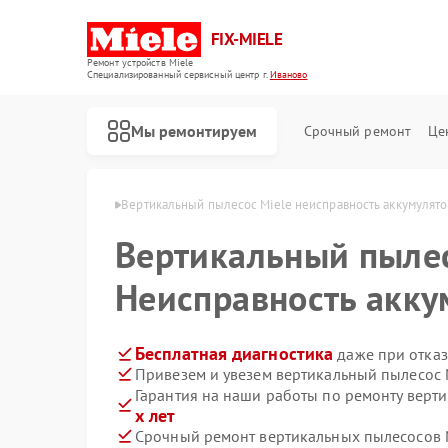
FIX-MIELE
Ремонт устройств Miele
Специализированный cервисный центр г.
Иваново
Мы ремонтируем
Срочный ремонт
Це
сов Miele в Иванове
Вертикальный пылесос Miele неисправность аккумулято
Вертикальный пыле
Неисправность акку
Бесплатная диагностика
даже при отказ
Привезем и увезем вертикальный пылесос 
Гарантия на наши работы по ремонту верт
х лет
Срочный ремонт вертикальных пылесосов M
Ремонт роботов-пылесосов Miele
Ремонт стиральных машин Miele
Ремонт посудомоечных машин Miele
Ремонт варочных панелей Miele
Ремонт духовых шкафов Miele
Ремонт микроволновых печей Miele
Ремонт парогенераторов Miele
Ремонт гладильных систем Miele
Ремонт сушильных машин Miele