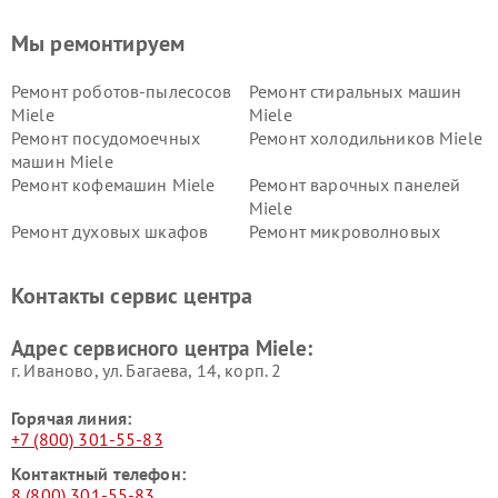
Мы ремонтируем
Ремонт роботов-пылесосов
Ремонт стиральных машин
Miele
Miele
Ремонт посудомоечных
Ремонт холодильников Miele
машин Miele
Ремонт кофемашин Miele
Ремонт варочных панелей
Miele
Ремонт духовых шкафов
Ремонт микроволновых
Miele
печей Miele
Ремонт парогенераторов
Ремонт вытяжек Miele
Контакты сервис центра
Miele
Ремонт гладильных систем
Ремонт вертикальных
Адрес сервисного центра Miele:
Miele
пылесосов Miele
г. Иваново, ул. Багаева, 14, корп. 2
Горячая линия:
+7 (800) 301-55-83
Контактный телефон:
8 (800) 301-55-83