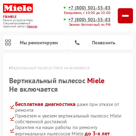
+7 (800) 301-55-83
Ежедневно, с 10:00 до 20:00
FIX-MIELE
+7 (800) 301-55-83
Ремонт устройств Miele
Специализированный
Звонок бесплатный по РФ
cервисный центр г.
Иваново
Мы ремонтируем
Позвонить
анове
Вертикальный пылесос Miele не включается
Вертикальный пылесос
Miele
Не включается
Бесплатная диагностика
даже при отказе от
ремонта
Привезем и увезем вертикальный пылесос Miele
собственной доставкой
Ремонт роботов-пылесосов Miele
Ремонт посудомоечных машин Miele
Ремонт гладильных систем Miele
Ремонт стиральных машин Miele
Ремонт варочных панелей Miele
Ремонт микроволновых печей Miele
Ремонт сушильных машин Miele
Гарантия на наши работы по ремонту
до 3-х лет
вертикальных пылесосов Miele