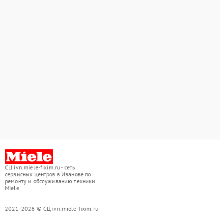
СЦ ivn.miele-fixim.ru - сеть
сервисных центров в Иванове по
ремонту и обслуживанию техники
Miele
2021-2026 © СЦ ivn.miele-fixim.ru