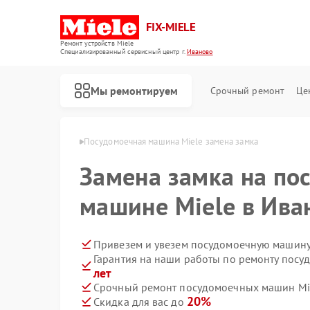
FIX-MIELE
Ремонт устройств Miele
Специализированный cервисный центр г.
Иваново
Мы ремонтируем
Срочный ремонт
Це
ин Miele в Иванове
Посудомоечная машина Miele замена замка
Замена замка на по
машине Miele в Ива
Привезем и увезем посудомоечную машину 
Гарантия на наши работы по ремонту пос
лет
Срочный ремонт посудомоечных машин Mie
20%
Скидка для вас до
Ремонт роботов-пылесосов Miele
Ремонт стиральных машин Miele
Ремонт варочных панелей Miele
Ремонт духовых шкафов Miele
Ремонт микроволновых печей Miele
Ремонт парогенераторов Miele
Ремонт гладильных систем Miele
Ремонт вертикальных пылесосов Miele
Ремонт сушильных машин Miele