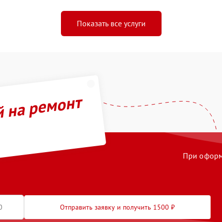
Показать все услуги
й на ремонт
При оформл
Отправить заявку и получить 1500 ₽