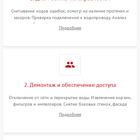
Считывание кодов ошибок, осмотр на наличие протечек и
засоров. Проверка подключения к водопроводу. Анализ
жалоб на отсутствие слива, нагрева, вращения
Подробнее
разбрызгивателей или срабатывание системы защиты
аквастоп.
2. Демонтаж и обеспечение доступа
Отключение от сети и перекрытие воды. Извлечение корзин,
фильтров и импеллеров. Снятие боковых стенок, фасада
дверцы или нижнего поддона для прямого доступа к
Подробнее
циркуляционному насосу, ТЭНу и сливной помпе.