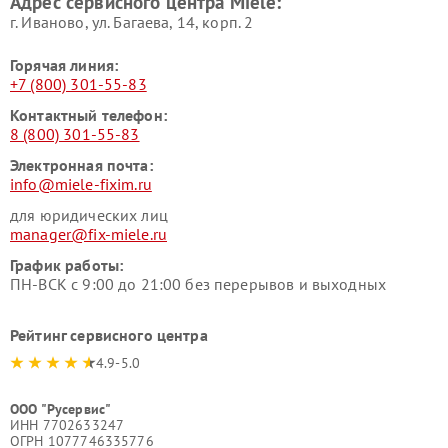
Адрес сервисного центра Miele:
Miele
пылесосов Miele
г. Иваново, ул. Багаева, 14, корп. 2
Горячая линия:
+7 (800) 301-55-83
Контактный телефон:
8 (800) 301-55-83
Электронная почта:
info@miele-fixim.ru
для юридических лиц
manager@fix-miele.ru
График работы:
ПН-ВСК с 9:00 до 21:00 без перерывов и выходных
Рейтинг сервисного центра
4.9-5.0
ООО "Русервис"
ИНН 7702633247
ОГРН 1077746335776