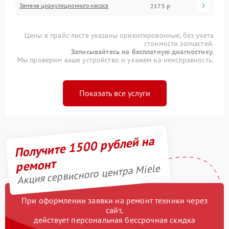
Замена циркуляционного насоса
2175 р
Цены в прайс-листе указаны ориентировочные, без учета
стоимости запчастей.
Записывайтесь на бесплатную диагностику.
Мы проверим ваше устройство и укажем на неисправность.
Показать все услуги
Получите 1500 рублей на
ремонт
Акция сервисного центра Miele
При оформлении заявки на ремонт техники через
сайт,
действует персональная бессрочная скидка