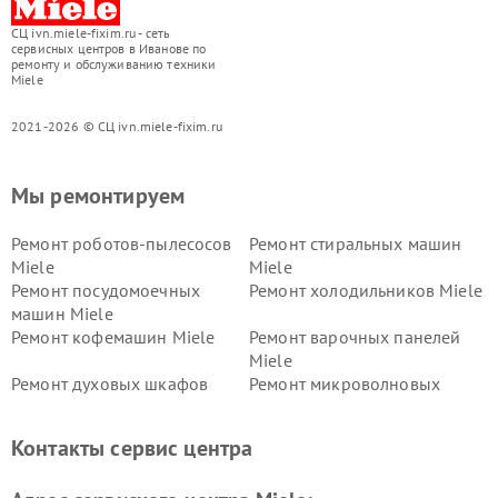
СЦ ivn.miele-fixim.ru - сеть
сервисных центров в Иванове по
ремонту и обслуживанию техники
Miele
2021-2026 © СЦ ivn.miele-fixim.ru
Мы ремонтируем
Ремонт роботов-пылесосов
Ремонт стиральных машин
Miele
Miele
Ремонт посудомоечных
Ремонт холодильников Miele
машин Miele
Ремонт кофемашин Miele
Ремонт варочных панелей
Miele
Ремонт духовых шкафов
Ремонт микроволновых
Miele
печей Miele
Ремонт парогенераторов
Ремонт вытяжек Miele
Контакты сервис центра
Miele
Ремонт гладильных систем
Ремонт вертикальных