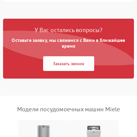
1800 ₽
Подробнее →
стирки
Проблемы с набором
1800 ₽
Подробнее →
воды
У Вас остались вопросы?
Оставьте заявку, мы свяжемся с Вами в ближайшее
Не работает сушилка
2100 ₽
Подробнее →
время
Сбои в работе таймера
1700 ₽
Подробнее →
Заказать звонок
Проблемы с
2100 ₽
Подробнее →
циркуляционным насосом
Модели посудомоечных машин Miele