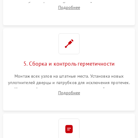
патрубках и фильтрах. Компонентный ремонт платы
Подробнее
управления, восстановление поврежденной проводки.
5. Сборка и контроль герметичности
Монтаж всех узлов на штатные места. Установка новых
уплотнителей дверцы и патрубков для исключения протечек.
Надежная фиксация хомутов гидравлической системы,
Подробнее
сборка корпуса и установка датчика поплавка.