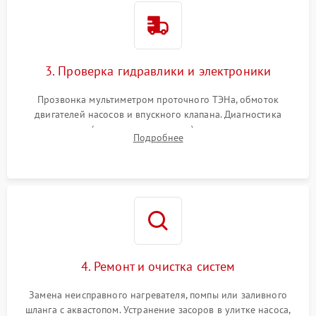
3. Проверка гидравлики и электроники
Прозвонка мультиметром проточного ТЭНа, обмоток
двигателей насосов и впускного клапана. Диагностика
прессостата (датчика уровня воды), датчика мутности,
Подробнее
концевика дверцы и электронного модуля управления.
4. Ремонт и очистка систем
Замена неисправного нагревателя, помпы или заливного
шланга с аквастопом. Устранение засоров в улитке насоса,