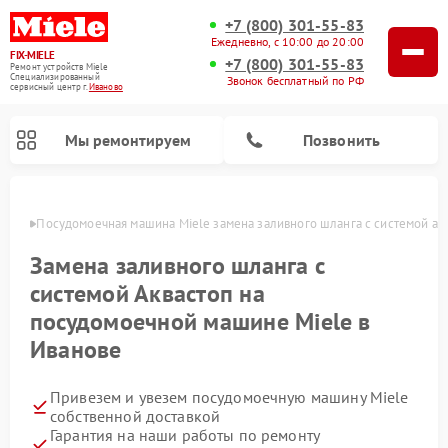
+7 (800) 301-55-83
Ежедневно, с 10:00 до 20:00
FIX-MIELE
+7 (800) 301-55-83
Ремонт устройств Miele
Специализированный
Звонок бесплатный по РФ
cервисный центр г.
Иваново
Мы ремонтируем
Позвонить
анове
Посудомоечная машина Miele замена заливного шланга с системой ак
Замена заливного шланга с
системой Аквастоп на
посудомоечной машине Miele в
Иванове
Привезем и увезем посудомоечную машину Miele
Ремонт вертикальных пылесосов Miele
Ремонт роботов-пылесосов Miele
Ремонт варочных панелей Miele
Ремонт микроволновых печей Miele
Ремонт стиральных машин Miele
Ремонт гладильных систем Miele
Ремонт сушильных машин Miele
собственной доставкой
Гарантия на наши работы по ремонту