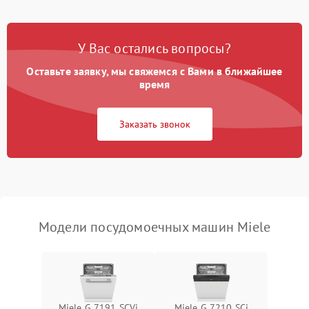
Проблемы с набором
1800 ₽
Подробнее →
воды
У Вас остались вопросы?
Оставьте заявку, мы свяжемся с Вами в ближайшее
Не работает сушилка
2100 ₽
Подробнее →
время
Сбои в работе таймера
1700 ₽
Подробнее →
Заказать звонок
Проблемы с
2100 ₽
Подробнее →
циркуляционным насосом
Модели посудомоечных машин Miele
Miele G 7191 SCVi
Miele G 7210 SCi