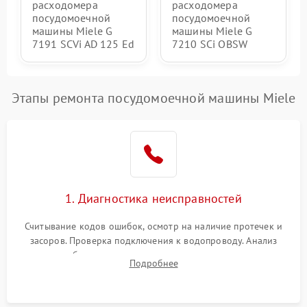
расходомера
расходомера
посудомоечной
посудомоечной
машины Miele G
машины Miele G
7191 SCVi AD 125 Ed
7210 SCi OBSW
Этапы ремонта посудомоечной машины Miele
1. Диагностика неисправностей
Считывание кодов ошибок, осмотр на наличие протечек и
засоров. Проверка подключения к водопроводу. Анализ
жалоб на отсутствие слива, нагрева, вращения
Подробнее
разбрызгивателей или срабатывание системы защиты
аквастоп.