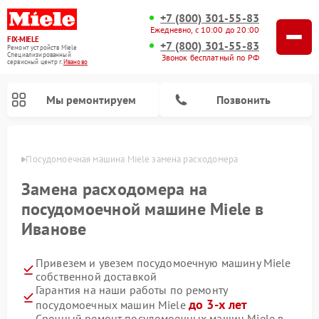
+7 (800) 301-55-83
Ежедневно, с 10:00 до 20:00
FIX-MIELE
+7 (800) 301-55-83
Ремонт устройств Miele
Специализированный
Звонок бесплатный по РФ
cервисный центр г.
Иваново
Мы ремонтируем
Позвонить
анове
Посудомоечная машина Miele замена расходомера
Замена расходомера на
посудомоечной машине Miele в
Иванове
Привезем и увезем посудомоечную машину Miele
собственной доставкой
Гарантия на наши работы по ремонту
Ремонт вертикальных пылесосов Miele
Ремонт роботов-пылесосов Miele
Ремонт варочных панелей Miele
Ремонт микроволновых печей Miele
Ремонт стиральных машин Miele
Ремонт гладильных систем Miele
Ремонт сушильных машин Miele
до 3-х лет
посудомоечных машин Miele
Срочный ремонт посудомоечных машин Miele в