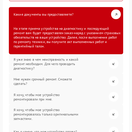
Какие документы вы предоставляете?
На этапе приема устройства на диагностику и последующий
ремонт вам будет предоставлен заказ-наряд с указанием страховых
обязательств на ваше устройство. Далее, после выполнения работ
по ремонту техники, вы получите акт выполненных работ и
гарантийный талон.
Я уже знаю в чем неисправность и какой
ремонт необходим. Для чего проводить
диагностику?
Мне нужен срочный ремонт. Сможете
сделать?
Я хочу, чтобы мое устройство
ремонтировали при мне.
Я хочу, чтобы мое устройство
ремонтировалось только оригинальными
запчастями.
Как я узнаю, что мое устройство готово?