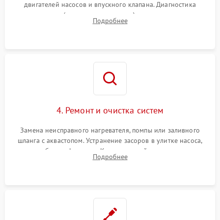
двигателей насосов и впускного клапана. Диагностика
прессостата (датчика уровня воды), датчика мутности,
Подробнее
концевика дверцы и электронного модуля управления.
4. Ремонт и очистка систем
Замена неисправного нагревателя, помпы или заливного
шланга с аквастопом. Устранение засоров в улитке насоса,
патрубках и фильтрах. Компонентный ремонт платы
Подробнее
управления, восстановление поврежденной проводки.