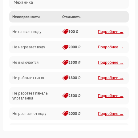
Механика
Неисправности
Стоимость
Управление
Не сливает воду
500 ₽
Подробнее →
Электропитание
Не нагревает воду
2000 ₽
Подробнее →
Датчики
Не включается
2500 ₽
Подробнее →
Нагрев
Не работает насос
1800 ₽
Подробнее →
Вода
Не работает панель
Гигиена
2500 ₽
Подробнее →
управления
Программное обеспечение
Не распыляет воду
2000 ₽
Подробнее →
Не запускается цикл
1800 ₽
Подробнее →
стирки