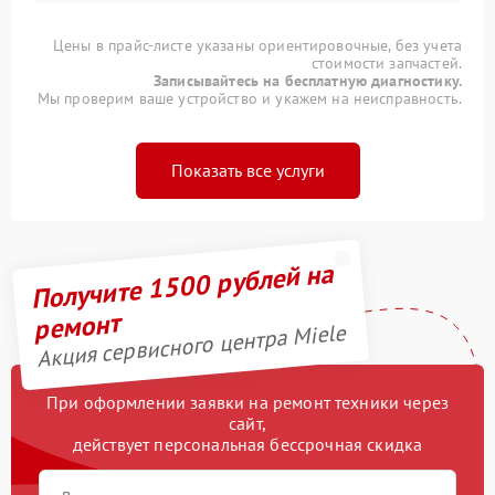
Цены в прайс-листе указаны ориентировочные, без учета
стоимости запчастей.
Записывайтесь на бесплатную диагностику.
Мы проверим ваше устройство и укажем на неисправность.
Показать все услуги
Получите 1500 рублей на
ремонт
Акция сервисного центра Miele
При оформлении заявки на ремонт техники через
сайт,
действует персональная бессрочная скидка