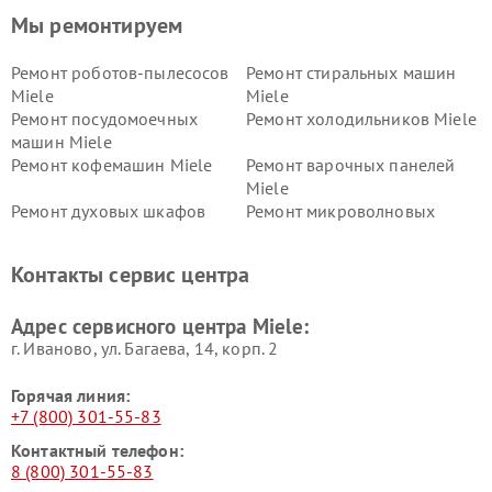
Мы ремонтируем
Ремонт роботов-пылесосов
Ремонт стиральных машин
Miele
Miele
Ремонт посудомоечных
Ремонт холодильников Miele
машин Miele
Ремонт кофемашин Miele
Ремонт варочных панелей
Miele
Ремонт духовых шкафов
Ремонт микроволновых
Miele
печей Miele
Ремонт парогенераторов
Ремонт вытяжек Miele
Контакты сервис центра
Miele
Ремонт гладильных систем
Ремонт вертикальных
Адрес сервисного центра Miele:
Miele
пылесосов Miele
г. Иваново, ул. Багаева, 14, корп. 2
Горячая линия:
+7 (800) 301-55-83
Контактный телефон:
8 (800) 301-55-83