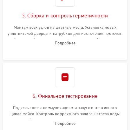
5. Сборка и контроль герметичности
Монтаж всех узлов на штатные места. Установка новых
уплотнителей дверцы и патрубков для исключения протечек.
Надежная фиксация хомутов гидравлической системы,
Подробнее
сборка корпуса и установка датчика поплавка.
6. Финальное тестирование
Подключение к коммуникациям и запуск интенсивного
цикла мойки. Контроль корректного залива, нагрева воды
до нужной температуры, отсутствия посторонних шумов,
Подробнее
штатного слива и абсолютной сухости в поддоне.