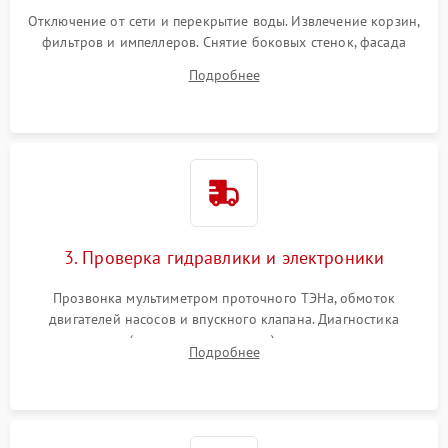
Отключение от сети и перекрытие воды. Извлечение корзин,
фильтров и импеллеров. Снятие боковых стенок, фасада
дверцы или нижнего поддона для прямого доступа к
Подробнее
циркуляционному насосу, ТЭНу и сливной помпе.
3. Проверка гидравлики и электроники
Прозвонка мультиметром проточного ТЭНа, обмоток
двигателей насосов и впускного клапана. Диагностика
прессостата (датчика уровня воды), датчика мутности,
Подробнее
концевика дверцы и электронного модуля управления.