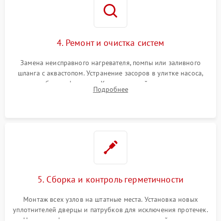
4. Ремонт и очистка систем
Замена неисправного нагревателя, помпы или заливного
шланга с аквастопом. Устранение засоров в улитке насоса,
патрубках и фильтрах. Компонентный ремонт платы
Подробнее
управления, восстановление поврежденной проводки.
5. Сборка и контроль герметичности
Монтаж всех узлов на штатные места. Установка новых
уплотнителей дверцы и патрубков для исключения протечек.
Надежная фиксация хомутов гидравлической системы,