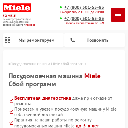
+7 (800) 301-55-83
Ежедневно, с 10:00 до 20:00
FIX-MIELE
+7 (800) 301-55-83
Ремонт устройств Miele
Специализированный
Звонок бесплатный по РФ
cервисный центр г.
Иваново
Мы ремонтируем
Позвонить
анове
Посудомоечная машина Miele сбой программ
Посудомоечная машина
Miele
Сбой программ
Бесплатная диагностика
даже при отказе от
ремонта
Привезем и увезем посудомоечную машину Miele
собственной доставкой
Ремонт вертикальных пылесосов Miele
Ремонт роботов-пылесосов Miele
Ремонт варочных панелей Miele
Ремонт микроволновых печей Miele
Ремонт стиральных машин Miele
Ремонт гладильных систем Miele
Ремонт сушильных машин Miele
Гарантия на наши работы по ремонту
до 3-х лет
посудомоечных машин Miele