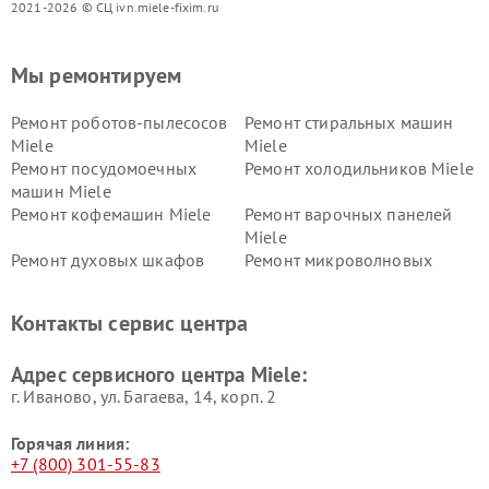
2021-2026 © СЦ ivn.miele-fixim.ru
Мы ремонтируем
Ремонт роботов-пылесосов
Ремонт стиральных машин
Miele
Miele
Ремонт посудомоечных
Ремонт холодильников Miele
машин Miele
Ремонт кофемашин Miele
Ремонт варочных панелей
Miele
Ремонт духовых шкафов
Ремонт микроволновых
Miele
печей Miele
Ремонт парогенераторов
Ремонт вытяжек Miele
Контакты сервис центра
Miele
Ремонт гладильных систем
Ремонт вертикальных
Адрес сервисного центра Miele:
Miele
пылесосов Miele
г. Иваново, ул. Багаева, 14, корп. 2
Горячая линия:
+7 (800) 301-55-83