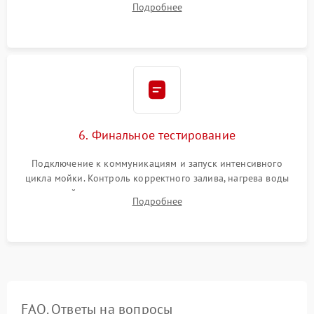
Подробнее
сборка корпуса и установка датчика поплавка.
6. Финальное тестирование
Подключение к коммуникациям и запуск интенсивного
цикла мойки. Контроль корректного залива, нагрева воды
до нужной температуры, отсутствия посторонних шумов,
Подробнее
штатного слива и абсолютной сухости в поддоне.
FAQ. Ответы на вопросы