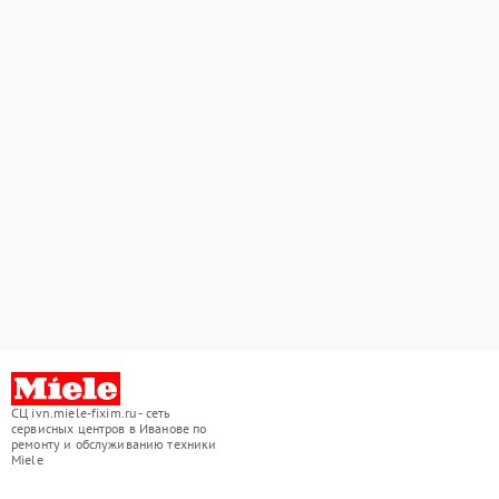
СЦ ivn.miele-fixim.ru - сеть
сервисных центров в Иванове по
ремонту и обслуживанию техники
Miele