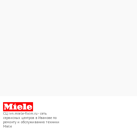
СЦ ivn.miele-fixim.ru - сеть
сервисных центров в Иванове по
ремонту и обслуживанию техники
Miele