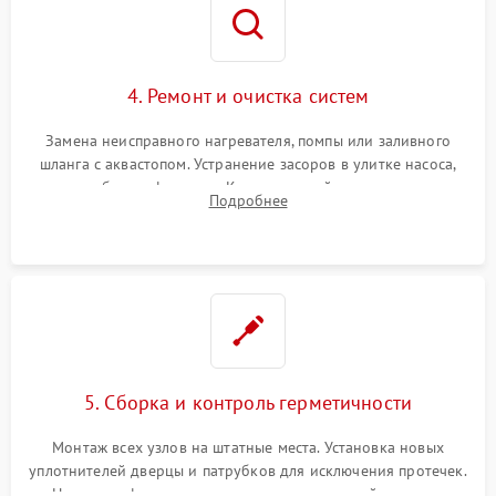
4. Ремонт и очистка систем
Замена неисправного нагревателя, помпы или заливного
шланга с аквастопом. Устранение засоров в улитке насоса,
патрубках и фильтрах. Компонентный ремонт платы
Подробнее
управления, восстановление поврежденной проводки.
5. Сборка и контроль герметичности
Монтаж всех узлов на штатные места. Установка новых
уплотнителей дверцы и патрубков для исключения протечек.
Надежная фиксация хомутов гидравлической системы,