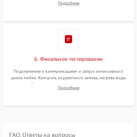
Подробнее
сборка корпуса и установка датчика поплавка.
6. Финальное тестирование
Подключение к коммуникациям и запуск интенсивного
цикла мойки. Контроль корректного залива, нагрева воды
до нужной температуры, отсутствия посторонних шумов,
Подробнее
штатного слива и абсолютной сухости в поддоне.
FAQ. Ответы на вопросы