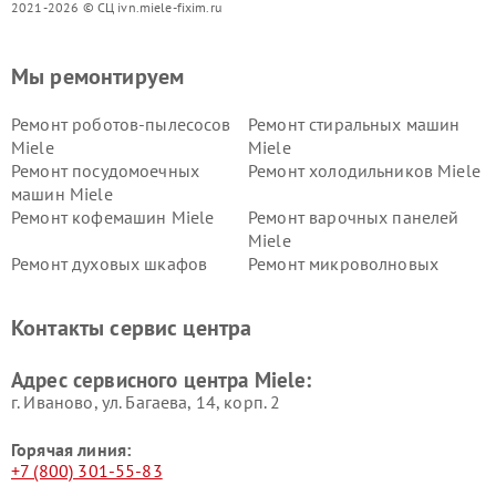
2021-2026 © СЦ ivn.miele-fixim.ru
Мы ремонтируем
Ремонт роботов-пылесосов
Ремонт стиральных машин
Miele
Miele
Ремонт посудомоечных
Ремонт холодильников Miele
машин Miele
Ремонт кофемашин Miele
Ремонт варочных панелей
Miele
Ремонт духовых шкафов
Ремонт микроволновых
Miele
печей Miele
Ремонт парогенераторов
Ремонт вытяжек Miele
Контакты сервис центра
Miele
Ремонт гладильных систем
Ремонт вертикальных
Адрес сервисного центра Miele:
Miele
пылесосов Miele
г. Иваново, ул. Багаева, 14, корп. 2
Горячая линия:
+7 (800) 301-55-83