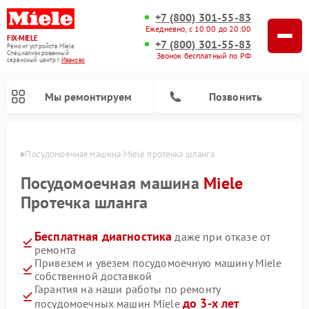
+7 (800) 301-55-83
Ежедневно, с 10:00 до 20:00
FIX-MIELE
+7 (800) 301-55-83
Ремонт устройств Miele
Специализированный
Звонок бесплатный по РФ
cервисный центр г.
Иваново
Мы ремонтируем
Позвонить
анове
Посудомоечная машина Miele протечка шланга
Посудомоечная машина
Miele
Протечка шланга
Бесплатная диагностика
даже при отказе от
ремонта
Привезем и увезем посудомоечную машину Miele
собственной доставкой
Ремонт вертикальных пылесосов Miele
Ремонт роботов-пылесосов Miele
Ремонт варочных панелей Miele
Ремонт микроволновых печей Miele
Ремонт стиральных машин Miele
Ремонт гладильных систем Miele
Ремонт сушильных машин Miele
Гарантия на наши работы по ремонту
до 3-х лет
посудомоечных машин Miele