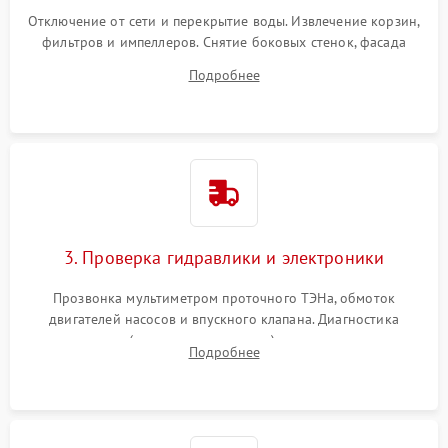
Отключение от сети и перекрытие воды. Извлечение корзин,
фильтров и импеллеров. Снятие боковых стенок, фасада
дверцы или нижнего поддона для прямого доступа к
Подробнее
циркуляционному насосу, ТЭНу и сливной помпе.
3. Проверка гидравлики и электроники
Прозвонка мультиметром проточного ТЭНа, обмоток
двигателей насосов и впускного клапана. Диагностика
прессостата (датчика уровня воды), датчика мутности,
Подробнее
концевика дверцы и электронного модуля управления.