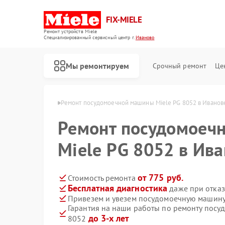
FIX-MIELE
Ремонт устройств Miele
Специализированный cервисный центр г.
Иваново
Мы ремонтируем
Срочный ремонт
Це
ин Miele в Иванове
Ремонт посудомоечной машины Miele PG 8052 в Иванов
Ремонт посудомоеч
Miele PG 8052 в Ив
от 775 руб.
Стоимость ремонта
Бесплатная диагностика
даже при отказ
Привезем и увезем посудомоечную машину
Гарантия на наши работы по ремонту посу
до 3-х лет
8052
Ремонт роботов-пылесосов Miele
Ремонт стиральных машин Miele
Ремонт варочных панелей Miele
Ремонт духовых шкафов Miele
Ремонт микроволновых печей Miele
Ремонт парогенераторов Miele
Ремонт гладильных систем Miele
Ремонт вертикальных пылесосов Miele
Ремонт сушильных машин Miele