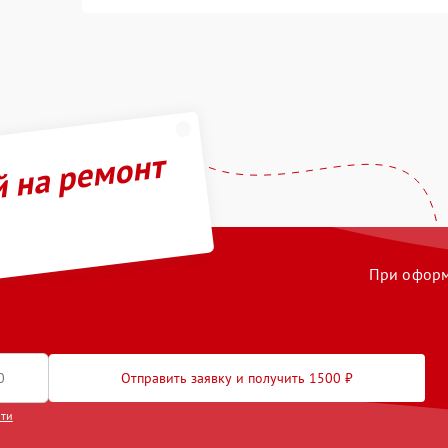
й на ремонт
При оформл
Отправить заявку и получить 1500 ₽
сти