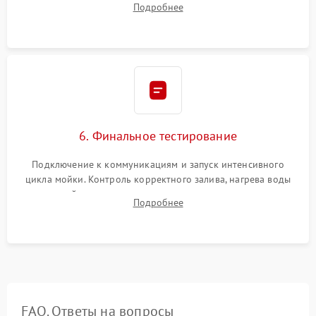
Подробнее
сборка корпуса и установка датчика поплавка.
6. Финальное тестирование
Подключение к коммуникациям и запуск интенсивного
цикла мойки. Контроль корректного залива, нагрева воды
до нужной температуры, отсутствия посторонних шумов,
Подробнее
штатного слива и абсолютной сухости в поддоне.
FAQ. Ответы на вопросы