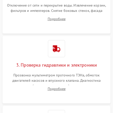
Отключение от сети и перекрытие воды. Извлечение корзин,
фильтров и импеллеров. Снятие боковых стенок, фасада
дверцы или нижнего поддона для прямого доступа к
Подробнее
циркуляционному насосу, ТЭНу и сливной помпе.
3. Проверка гидравлики и электроники
Прозвонка мультиметром проточного ТЭНа, обмоток
двигателей насосов и впускного клапана. Диагностика
прессостата (датчика уровня воды), датчика мутности,
Подробнее
концевика дверцы и электронного модуля управления.