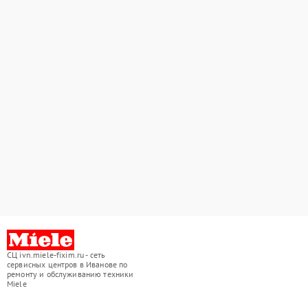
СЦ ivn.miele-fixim.ru - сеть
сервисных центров в Иванове по
ремонту и обслуживанию техники
Miele