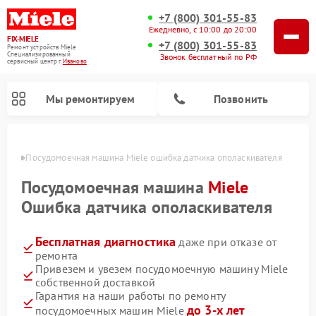
+7 (800) 301-55-83
Ежедневно, с 10:00 до 20:00
FIX-MIELE
+7 (800) 301-55-83
Ремонт устройств Miele
Специализированный
Звонок бесплатный по РФ
cервисный центр г.
Иваново
Мы ремонтируем
Позвонить
анове
Посудомоечная машина Miele ошибка датчика ополаскивателя
Посудомоечная машина
Miele
Ошибка датчика ополаскивателя
Бесплатная диагностика
даже при отказе от
ремонта
Привезем и увезем посудомоечную машину Miele
собственной доставкой
Ремонт вертикальных пылесосов Miele
Ремонт роботов-пылесосов Miele
Ремонт варочных панелей Miele
Ремонт микроволновых печей Miele
Ремонт стиральных машин Miele
Ремонт гладильных систем Miele
Ремонт сушильных машин Miele
Гарантия на наши работы по ремонту
до 3-х лет
посудомоечных машин Miele