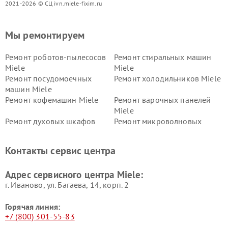
2021-2026 © СЦ ivn.miele-fixim.ru
Мы ремонтируем
Ремонт роботов-пылесосов
Ремонт стиральных машин
Miele
Miele
Ремонт посудомоечных
Ремонт холодильников Miele
машин Miele
Ремонт кофемашин Miele
Ремонт варочных панелей
Miele
Ремонт духовых шкафов
Ремонт микроволновых
Miele
печей Miele
Ремонт парогенераторов
Ремонт вытяжек Miele
Контакты сервис центра
Miele
Ремонт гладильных систем
Ремонт вертикальных
Адрес сервисного центра Miele:
Miele
пылесосов Miele
г. Иваново, ул. Багаева, 14, корп. 2
Горячая линия:
+7 (800) 301-55-83