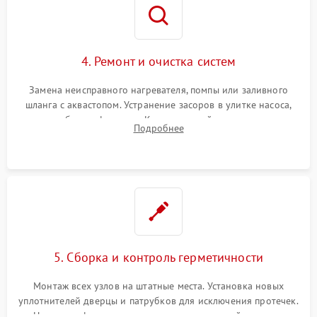
4. Ремонт и очистка систем
Замена неисправного нагревателя, помпы или заливного
шланга с аквастопом. Устранение засоров в улитке насоса,
патрубках и фильтрах. Компонентный ремонт платы
Подробнее
управления, восстановление поврежденной проводки.
5. Сборка и контроль герметичности
Монтаж всех узлов на штатные места. Установка новых
уплотнителей дверцы и патрубков для исключения протечек.
Надежная фиксация хомутов гидравлической системы,