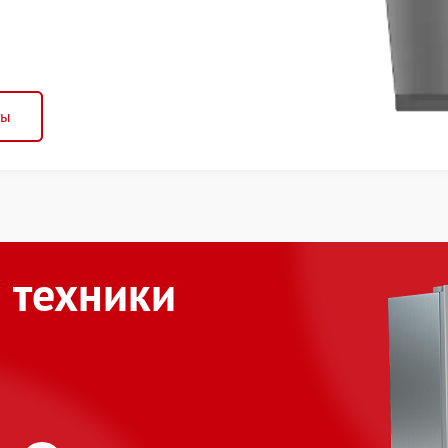
ны
 техники