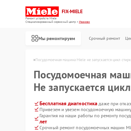
FIX-MIELE
Ремонт устройств Miele
Специализированный cервисный центр г.
Иваново
Мы ремонтируем
Срочный ремонт
Це
ин Miele в Иванове
Посудомоечная машина Miele не запускается цикл стирк
Посудомоечная ма
Не запускается цикл
Бесплатная диагностика
даже при отказ
Привезем и увезем посудомоечную машину 
Гарантия на наши работы по ремонту пос
лет
Срочный ремонт посудомоечных машин Mie
Ремонт роботов-пылесосов Miele
Ремонт стиральных машин Miele
Ремонт варочных панелей Miele
Ремонт духовых шкафов Miele
Ремонт микроволновых печей Miele
Ремонт парогенераторов Miele
Ремонт гладильных систем Miele
Ремонт вертикальных пылесосов Miele
Ремонт сушильных машин Miele