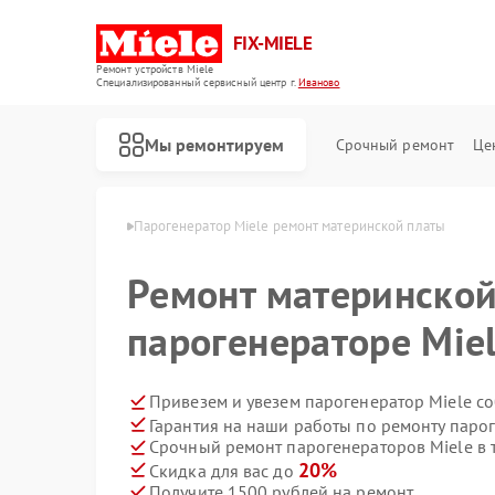
FIX-MIELE
Ремонт устройств Miele
Специализированный cервисный центр г.
Иваново
Мы ремонтируем
Срочный ремонт
Це
ров Miele в Иванове
Парогенератор Miele ремонт материнской платы
Ремонт материнской
парогенераторе Mie
Привезем и увезем парогенератор Miele с
Гарантия на наши работы по ремонту паро
Срочный ремонт парогенераторов Miele в 
20%
Скидка для вас до
Получите 1500 рублей на ремонт
Ремонт роботов-пылесосов Miele
Ремонт стиральных машин Miele
Ремонт посудомоечных машин Miele
Ремонт варочных панелей Miele
Ремонт духовых шкафов Miele
Ремонт микроволновых печей Miele
Ремонт гладильных систем Miele
Ремонт вертикальных пылесосов Miele
Ремонт сушильных машин Miele