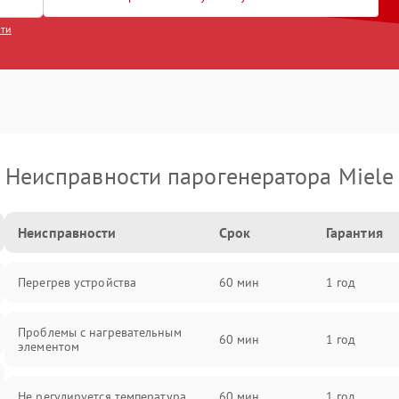
сти
Неисправности парогенератора Miele
Неисправности
Срок
Гарантия
Перегрев устройства
60 мин
1 год
Проблемы с нагревательным
60 мин
1 год
элементом
Не регулируется температура
60 мин
1 год