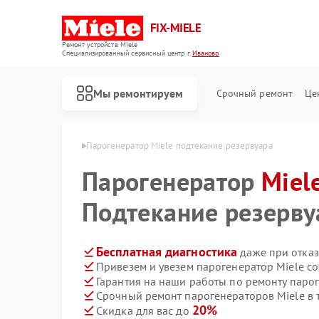
FIX-MIELE
Ремонт устройств Miele
Специализированный cервисный центр г.
Иваново
Мы ремонтируем
Срочный ремонт
Це
ров Miele в Иванове
Парогенератор Miele подтекание резервуара
Парогенератор
Miel
Подтекание резерву
Бесплатная диагностика
даже при отказ
Привезем и увезем парогенератор Miele с
Гарантия на наши работы по ремонту паро
Срочный ремонт парогенераторов Miele в 
20%
Скидка для вас до
Ремонт роботов-пылесосов Miele
Ремонт стиральных машин Miele
Ремонт посудомоечных машин Miele
Ремонт варочных панелей Miele
Ремонт духовых шкафов Miele
Ремонт микроволновых печей Miele
Ремонт гладильных систем Miele
Ремонт вертикальных пылесосов Miele
Ремонт сушильных машин Miele