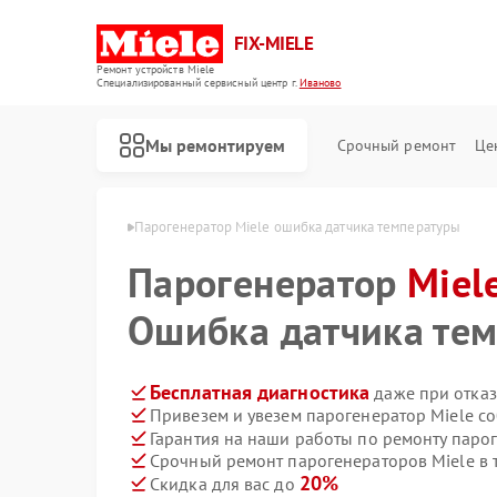
FIX-MIELE
Ремонт устройств Miele
Специализированный cервисный центр г.
Иваново
Мы ремонтируем
Срочный ремонт
Це
ров Miele в Иванове
Парогенератор Miele ошибка датчика температуры
Парогенератор
Miel
Ошибка датчика те
Бесплатная диагностика
даже при отказ
Привезем и увезем парогенератор Miele с
Гарантия на наши работы по ремонту паро
Срочный ремонт парогенераторов Miele в 
20%
Скидка для вас до
Ремонт роботов-пылесосов Miele
Ремонт стиральных машин Miele
Ремонт посудомоечных машин Miele
Ремонт варочных панелей Miele
Ремонт духовых шкафов Miele
Ремонт микроволновых печей Miele
Ремонт гладильных систем Miele
Ремонт вертикальных пылесосов Miele
Ремонт сушильных машин Miele