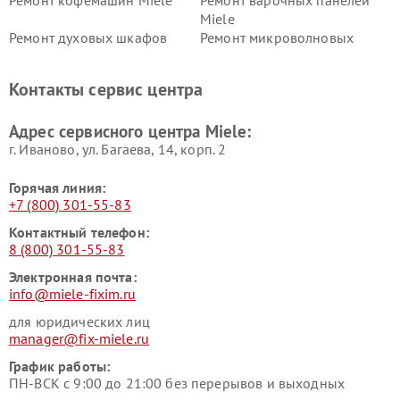
Ремонт кофемашин Miele
Ремонт варочных панелей
Miele
Ремонт духовых шкафов
Ремонт микроволновых
Miele
печей Miele
Ремонт парогенераторов
Ремонт вытяжек Miele
Контакты сервис центра
Miele
Ремонт гладильных систем
Ремонт вертикальных
Адрес сервисного центра Miele:
Miele
пылесосов Miele
г. Иваново, ул. Багаева, 14, корп. 2
Горячая линия:
+7 (800) 301-55-83
Контактный телефон:
8 (800) 301-55-83
Электронная почта:
info@miele-fixim.ru
для юридических лиц
manager@fix-miele.ru
График работы:
ПН-ВСК с 9:00 до 21:00 без перерывов и выходных