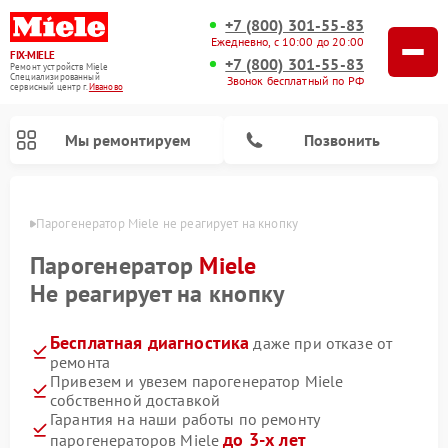
+7 (800) 301-55-83
Ежедневно, с 10:00 до 20:00
FIX-MIELE
+7 (800) 301-55-83
Ремонт устройств Miele
Специализированный
Звонок бесплатный по РФ
cервисный центр г.
Иваново
Мы ремонтируем
Позвонить
анове
Парогенератор Miele не реагирует на кнопку
Парогенератор
Miele
Не реагирует на кнопку
Бесплатная диагностика
даже при отказе от
ремонта
Привезем и увезем парогенератор Miele
собственной доставкой
Ремонт вертикальных пылесосов Miele
Ремонт роботов-пылесосов Miele
Ремонт посудомоечных машин Miele
Ремонт стиральных машин Miele
Ремонт варочных панелей Miele
Ремонт микроволновых печей Miele
Ремонт гладильных систем Miele
Ремонт сушильных машин Miele
Гарантия на наши работы по ремонту
до 3-х лет
парогенераторов Miele